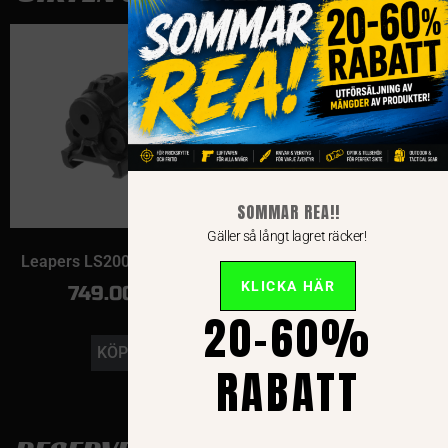
SOMMAR REA!!
Gäller så långt lagret räcker!
Leapers LS200 lasersikte
KLICKA HÄR
749.00
kr
20-60%
KÖP
RABATT