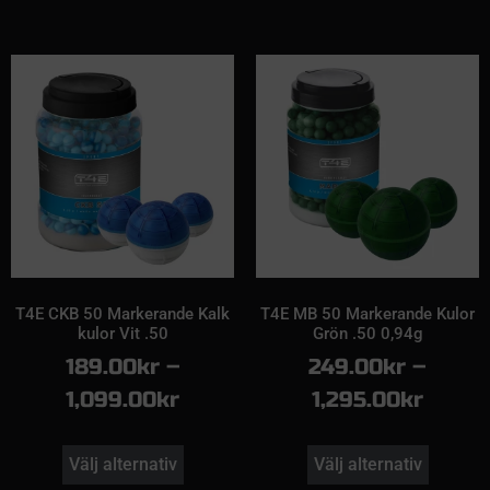
T4E CKB 50 Markerande Kalk
T4E MB 50 Markerande Kulor
kulor Vit .50
Grön .50 0,94g
189.00
kr
–
249.00
kr
–
1,099.00
kr
1,295.00
kr
Välj alternativ
Välj alternativ