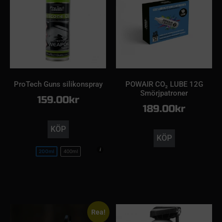
ProTech Guns silikonspray
POWAIR CO₂ LUBE 12G
Smörjpatroner
159.00
kr
189.00
kr
KÖP
KÖP
200ml
400ml
Rea!