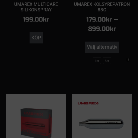
UMAREX MULTICARE
UMAREX KOLSYREPATRON
SILIKONSPRAY
88G
199.00
kr
179.00
kr
–
899.00
kr
KÖP
Välj alternativ
1st
6st