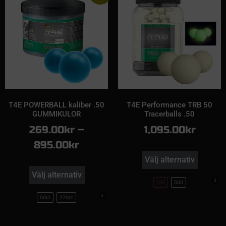
T4E POWERBALL kaliber .50
T4E Performance TRB 50
GUMMIKULOR
Tracerballs .50
269.00
kr
–
1,095.00
kr
895.00
kr
Välj alternativ
Välj alternativ
100
500
50st
270st