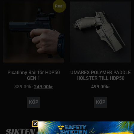
Rea!
Picatinny Rail för HDP50
UMAREX POLYMER PADDLE
GEN 1
HÖLSTER TILL HDP50
389.00
kr
249.00
kr
499.00
kr
KÖP
KÖP
SIKTEN & LAMPOR TILL HDP 50