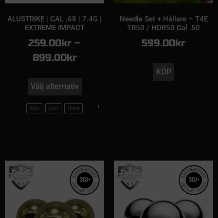
ALUSTRIKE | CAL .68 | 7.4G |
Needle Set + Hållare – T4E
EXTREME IMPACT
TR50 / HDR50 Cal .50
259.00
kr
–
599.00
kr
899.00
kr
KÖP
Välj alternativ
20st
50st
100st