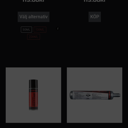
Välj alternativ
KÖP
50ML
100ML
200ML