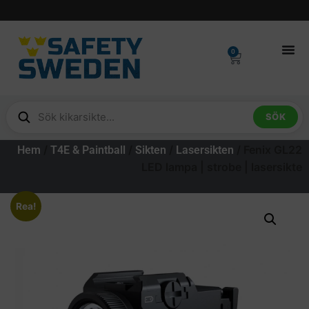
0
SÖK
/
/
/
/ Fenix GL22
Hem
T4E & Paintball
Sikten
Lasersikten
LED lampa | strobe | lasersikte
Rea!