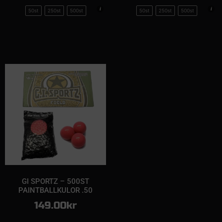
50st
250st
500st
50st
250st
500st
GI SPORTZ – 500ST
PAINTBALLKULOR .50
149.00
kr