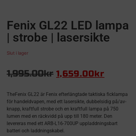
Fenix GL22 LED lampa
| strobe | lasersikte
Slut i lager
1,995.00
kr
1,659.00
kr
TheFenix ​​GL22 är Fenix ​​efterlängtade taktiska ficklampa
för handeldvapen, med ett lasersikte, dubbelsidig på/av-
knapp, kraftfull strobe och en kraftfull lampa på 750
lumen med en räckvidd på upp till 180 meter. Den
levereras med ett ARB-L16-700UP uppladdningsbart
batteri och laddningskabel.