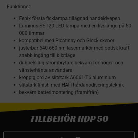
Funktioner:
Fenix ​​första ficklampa tillägnad handeldvapen
Luminus SST20 LED-lampa med en livslängd på 50
000 timmar
kompatibel med Picatinny och Glock skenor
justerbar 640-660 nm lasermarkör med optisk kraft
snabb ingång till blixtläge
dubbelsidig strömbrytare bekväm för höger- och
vänsterhänta användare
kropp gjord av slitstark A6061-T6 aluminium
slitstark finish med HAIII hårdanodiseringsteknik
bekväm batterimontering (framifrån)
TILLBEHÖR HDP 50