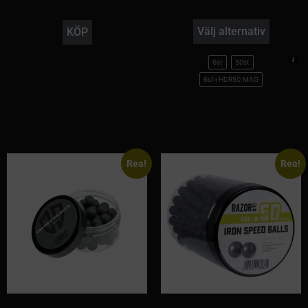
Välj alternativ
KÖP
6st
50st
6st+HDR50 MAG
Rea!
Rea!