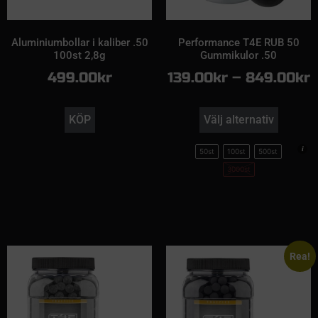
Aluminiumbollar i kaliber .50
Performance T4E RUB 50
100st 2,8g
Gummikulor .50
499.00
kr
139.00
kr
–
849.00
kr
KÖP
Välj alternativ
50st
100st
500st
3000st
Rea!