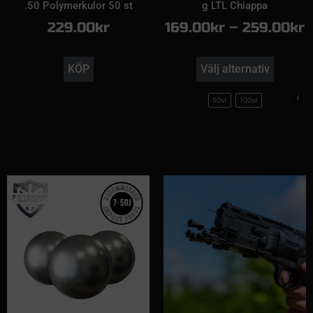
.50 Polymerkulor 50 st
g LTL Chiappa
229.00
kr
169.00
kr
–
259.00
kr
KÖP
Välj alternativ
50st
100st