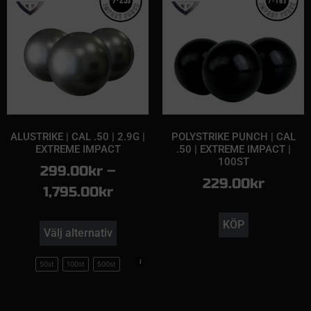
ALUSTRIKE | CAL .50 | 2.9G |
POLYSTRIKE PUNCH | CAL
EXTREME IMPACT
.50 | EXTREME IMPACT |
100ST
299.00
kr
–
229.00
kr
1,795.00
kr
KÖP
Välj alternativ
50st
100st
500st