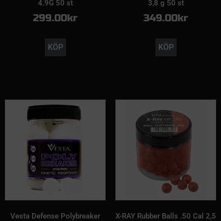
4.9G 50 st
3,8 g 50 st
299.00
kr
349.00
kr
KÖP
KÖP
Vesta Defense Polybreaker
X-RAY Rubber Balls .50 Cal 2,5