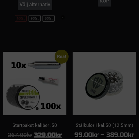
KÖP
Välj alternativ
100st
300st
500st
Rea!
Startpaket kaliber .50
Stålkulor i kal.50 (12.5mm)
99.00
kr
–
389.00
kr
367.00
kr
329.00
kr