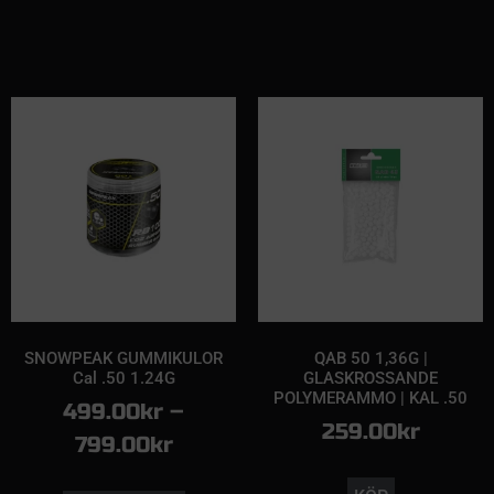
SNOWPEAK GUMMIKULOR
QAB 50 1,36G |
Cal .50 1.24G
GLASKROSSANDE
POLYMERAMMO | KAL .50
499.00
kr
–
259.00
kr
799.00
kr