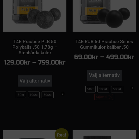
T4E Practise PLB 50
T4E RUB 50 Practice Series
Polyballs .50 1,78g –
Gummikulor kaliber .50
Stenhårda kulor
69.00
kr
–
499.00
kr
129.00
kr
–
759.00
kr
Välj alternativ
Välj alternativ
50st
100st
500st
50st
100st
500st
500st Burk
Rea!