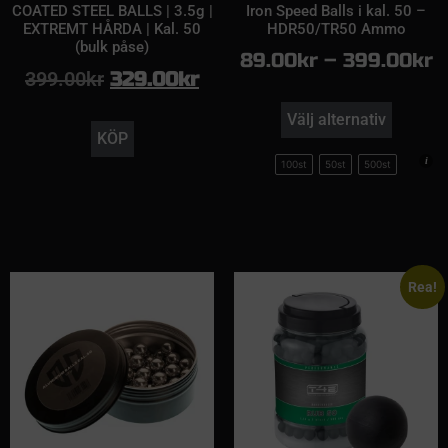
COATED STEEL BALLS | 3.5g |
Iron Speed Balls i kal. 50 –
EXTREMT HÅRDA | Kal. 50
HDR50/TR50 Ammo
(bulk påse)
89.00
kr
–
399.00
kr
399.00
kr
329.00
kr
Välj alternativ
KÖP
100st
50st
500st
Rea!