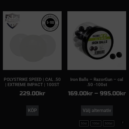
POLYSTRIKE SPEED | CAL .50
Iron Balls – RazorGun – cal
| EXTREME IMPACT | 100ST
.50 -100st
229.00
kr
169.00
kr
–
995.00
kr
KÖP
Välj alternativ
50st
100st
500st