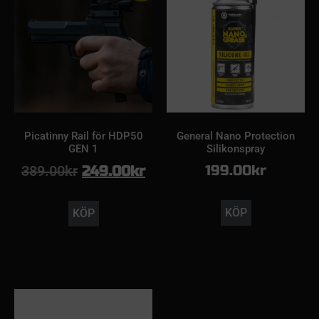
Picatinny Rail för HDP50
General Nano Protection
GEN 1
Silikonspray
199.00
kr
389.00
kr
249.00
kr
KÖP
KÖP