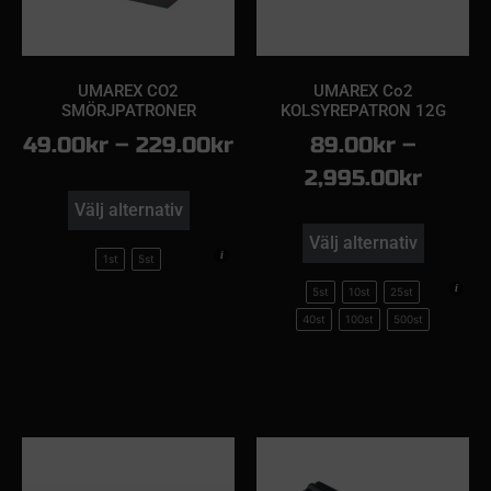
UMAREX CO2
UMAREX Co2
SMÖRJPATRONER
KOLSYREPATRON 12G
49.00
kr
–
229.00
kr
89.00
kr
–
2,995.00
kr
Välj alternativ
Välj alternativ
1st
5st
5st
10st
25st
40st
100st
500st