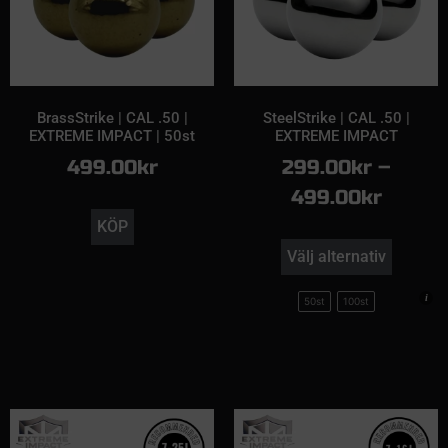
BrassStrike | CAL .50 |
SteelStrike | CAL .50 |
EXTREME IMPACT | 50st
EXTREME IMPACT
499.00
kr
299.00
kr
–
499.00
kr
KÖP
Välj alternativ
50st
100st