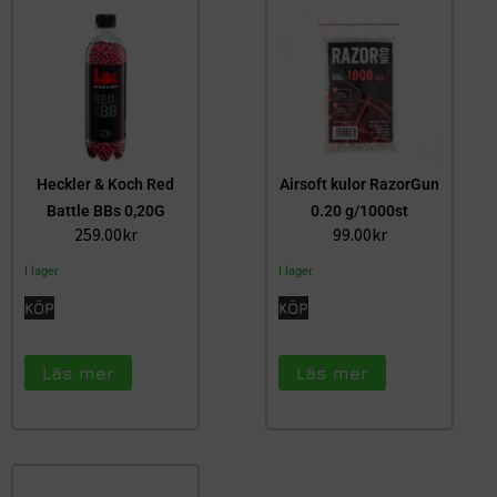
Heckler & Koch Red
Airsoft kulor RazorGun
Battle BBs 0,20G
0.20 g/1000st
259.00
kr
99.00
kr
I lager
I lager
KÖP
KÖP
Läs mer
Läs mer