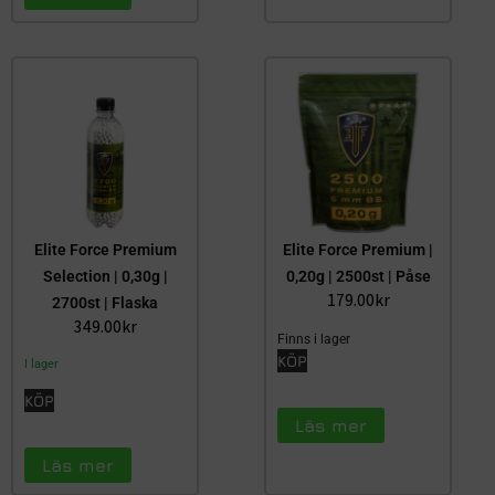
Elite Force Premium
Elite Force Premium |
Selection | 0,30g |
0,20g | 2500st | Påse
179.00
kr
2700st | Flaska
349.00
kr
Finns i lager
KÖP
I lager
KÖP
Läs mer
Läs mer