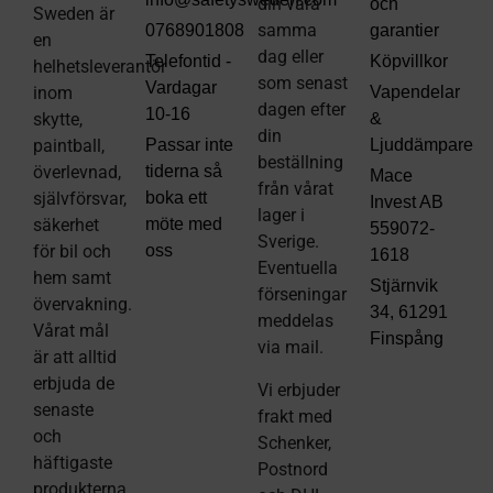
din vara
och
Sweden är
samma
0768901808
garantier
en
dag eller
Telefontid -
Köpvillkor
helhetsleverantör
som senast
Vardagar
inom
Vapendelar
dagen efter
10-16
skytte,
&
din
paintball,
Passar inte
Ljuddämpare
beställning
överlevnad,
tiderna så
Mace
från vårat
självförsvar,
boka ett
Invest AB
lager i
säkerhet
möte med
559072-
Sverige.
för bil och
oss
1618
Eventuella
hem samt
Stjärnvik
förseningar
övervakning.
34, 61291
meddelas
Vårat mål
Finspång
via mail
.
är att alltid
erbjuda de
Vi erbjuder
senaste
frakt med
och
Schenker,
häftigaste
Postnord
produkterna