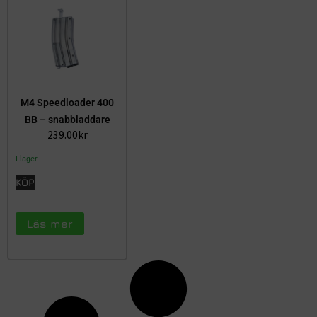
M4 Speedloader 400
BB – snabbladdare
239.00
kr
I lager
KÖP
Läs mer