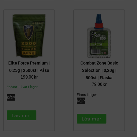
Elite Force Premium |
Combat Zone Basic
0,25g | 2500st | Påse
Selection | 0,20g |
199.00
kr
800st | Flaska
79.00
kr
Endast 1 kvar i lager
Finns i lager
KÖP
KÖP
Läs mer
Läs mer