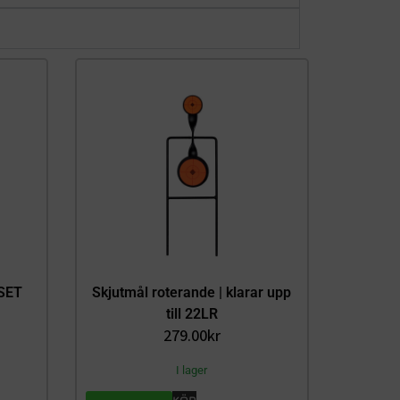
SET
Skjutmål roterande | klarar upp
till 22LR
279.00
kr
I lager