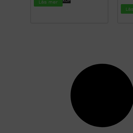
KÖP
Läs mer
Lä