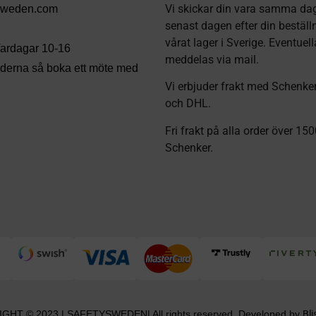
Vi skickar din vara samma dag
sweden.com
senast dagen efter din beställ
vårat lager i Sverige. Eventuel
 Vardagar 10-16
meddelas via mail
.
tiderna så boka ett möte med
Vi erbjuder frakt med Schenke
och DHL.
Fri frakt på alla order över 15
Schenker.
GHT © 2023 | SAFETYSWEDEN| All rights reserved. Developed by
Bli