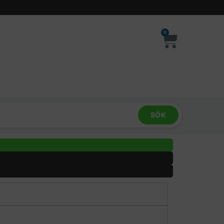
0
SÖK