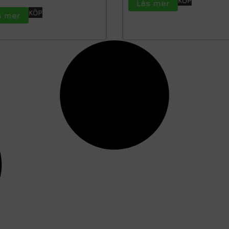
KÖP
Läs mer
KÖP
s mer