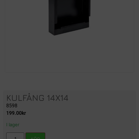
KULFÅNG 14X14
8598
199.00
kr
I lager