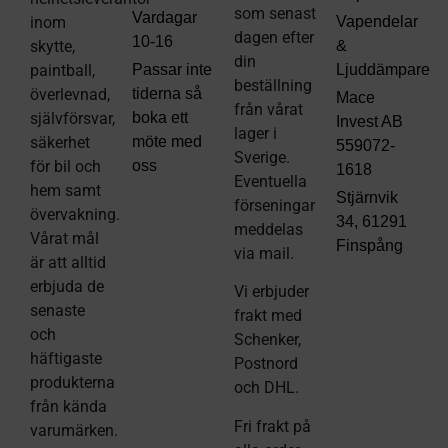
som senast
Vardagar
inom
Vapendelar
dagen efter
10-16
skytte,
&
din
paintball,
Passar inte
Ljuddämpare
beställning
överlevnad,
tiderna så
Mace
från vårat
självförsvar,
boka ett
Invest AB
lager i
säkerhet
möte med
559072-
Sverige.
för bil och
oss
1618
Eventuella
hem samt
Stjärnvik
förseningar
övervakning.
34, 61291
meddelas
Vårat mål
Finspång
via mail
.
är att alltid
erbjuda de
Vi erbjuder
senaste
frakt med
och
Schenker,
häftigaste
Postnord
produkterna
och DHL.
från kända
Fri frakt på
varumärken.