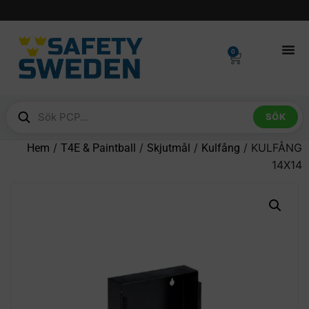
0
SÖK
/
/
/
/ KULFÅNG
Hem
T4E & Paintball
Skjutmål
Kulfång
14X14