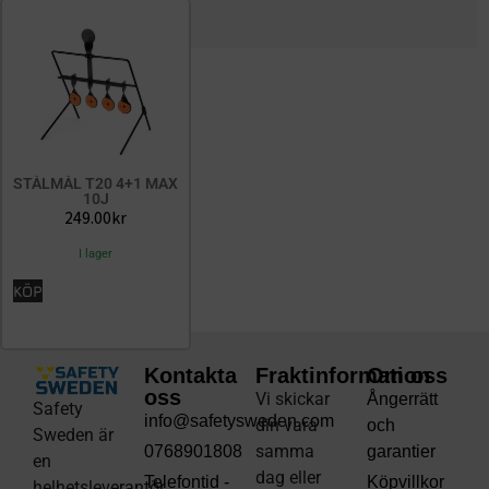
STÅLMÅL T20 4+1 MAX
10J
249.00
kr
I lager
KÖP
Kontakta
Fraktinformation
Om oss
oss
Vi skickar
Ångerrätt
Safety
info@safetysweden.com
din vara
och
Sweden är
samma
0768901808
garantier
en
dag eller
Telefontid -
Köpvillkor
helhetsleverantör