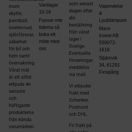
som senast
Vardagar
inom
Vapendelar
dagen efter
10-16
skytte,
&
din
paintball,
Passar inte
Ljuddämpare
beställning
överlevnad,
tiderna så
Mace
från vårat
självförsvar,
boka ett
Invest AB
lager i
säkerhet
möte med
559072-
Sverige.
för bil och
oss
1618
Eventuella
hem samt
Stjärnvik
förseningar
övervakning.
34, 61291
meddelas
Vårat mål
Finspång
via mail
.
är att alltid
erbjuda de
Vi erbjuder
senaste
frakt med
och
Schenker,
häftigaste
Postnord
produkterna
och DHL.
från kända
Fri frakt på
varumärken.