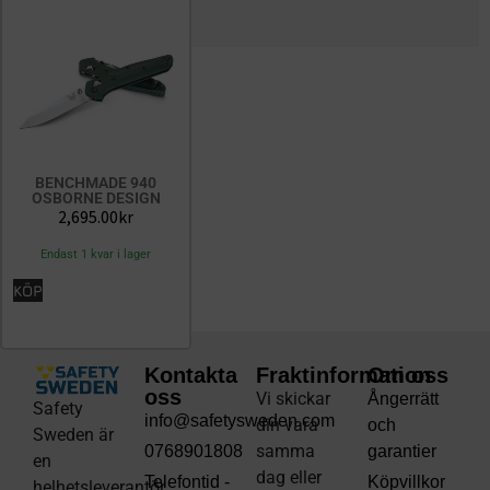
BENCHMADE 940
OSBORNE DESIGN
2,695.00
kr
Endast 1 kvar i lager
KÖP
Kontakta
Fraktinformation
Om oss
oss
Vi skickar
Ångerrätt
Safety
info@safetysweden.com
din vara
och
Sweden är
samma
0768901808
garantier
en
dag eller
Telefontid -
Köpvillkor
helhetsleverantör