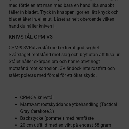
med fördelen att man med bara en hand lika snabbt
fäller in bladet. Tryck in knappen, gör en lätt knyck och
bladet åker in, eller ut. Låset är helt oberoende vilken
hand du håller kniven i.
KNIVSTÅL CPM V3
CPM® 3VPulverstål med extremt god seghet.
Svårslaget motstånd mot slag och bryt utan att flisa ur.
Stålet håller skärpan bra och har relativt högt
motstånd mot korrosion. 3V är dock inte rostfritt och
stålet poleras med fördel för ett ökat skydd.
CPM-3V knivstål
Mattsvart rostskyddande ytbehandling (Tactical
Gray Cerakote®)
Backstycke (pommel) med remfäste
20 cm utfälld med en vikt på endast 58 gram