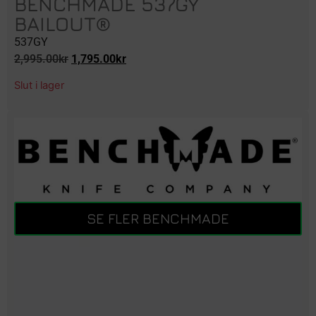
BENCHMADE 537GY
BAILOUT®
537GY
2,995.00
kr
1,795.00
kr
Slut i lager
SE FLER BENCHMADE