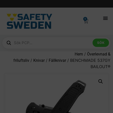
0
SÖK
/
Hem
Överlevnad &
/
/
/ BENCHMADE 537GY
friluftsliv
Knivar
Fällknivar
BAILOUT®