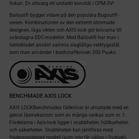
fickan. En slitvarg ett urstarkt knivstål i CPM-3V!
Bailout® bygger vidare på den populära Bugout®-
serien. Kombinationen av den extremt slimmade
designen, låga vikten och AXIS-lock gör knivarna till
svårslagna EDC-modeller. Med Bailout® har man i
tantobladet använt samma slagtåliga verktygsstål
som man använder i bushcraftkniven 200 Puuko.
BENCHMADE AXIS LOCK
AXIS LOCKBenchmades fällknivar är utrustade med en
genial låsmekanism som av många rankas som nr. 1.
Fördelarna i Axis-lock ligger i snabbheten, hållbarheten
och säkerheten. Snabbheten kan jämföras med
fjäderassisterad modell (som inte får säljas i Sverige),