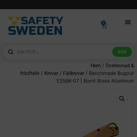
0
SÖK
/
Hem
Överlevnad &
/
/
/ Benchmade Bugout
friluftsliv
Knivar
Fällknivar
535BK-07 | Burnt Brass Aluminum