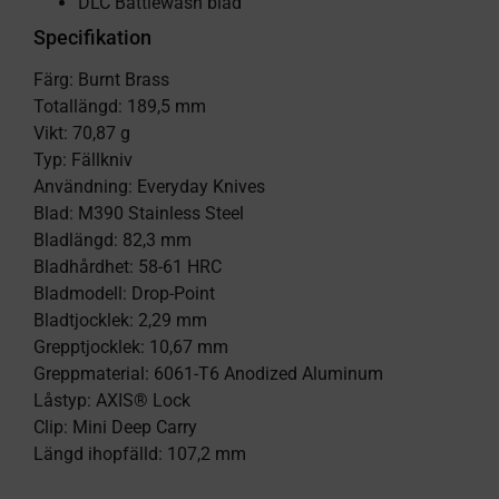
DLC Battlewash blad
Specifikation
Färg: Burnt Brass
Totallängd: 189,5 mm
Vikt: 70,87 g
Typ: Fällkniv
Användning: Everyday Knives
Blad: M390 Stainless Steel
Bladlängd: 82,3 mm
Bladhårdhet: 58-61 HRC
Bladmodell: Drop-Point
Bladtjocklek: 2,29 mm
Grepptjocklek: 10,67 mm
Greppmaterial: 6061-T6 Anodized Aluminum
Låstyp: AXIS® Lock
Clip: Mini Deep Carry
Längd ihopfälld: 107,2 mm