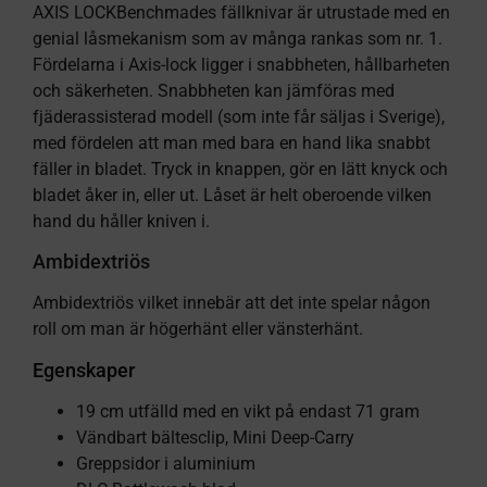
AXIS LOCKBenchmades fällknivar är utrustade med en
genial låsmekanism som av många rankas som nr. 1.
Fördelarna i Axis-lock ligger i snabbheten, hållbarheten
och säkerheten. Snabbheten kan jämföras med
fjäderassisterad modell (som inte får säljas i Sverige),
med fördelen att man med bara en hand lika snabbt
fäller in bladet. Tryck in knappen, gör en lätt knyck och
bladet åker in, eller ut. Låset är helt oberoende vilken
hand du håller kniven i.
Ambidextriös
Ambidextriös vilket innebär att det inte spelar någon
roll om man är högerhänt eller vänsterhänt.
Egenskaper
19 cm utfälld med en vikt på endast 71 gram
Vändbart bältesclip, Mini Deep-Carry
Greppsidor i aluminium