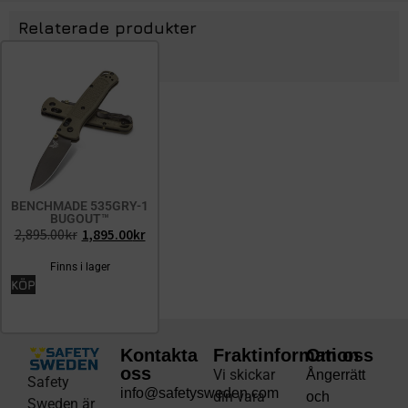
Relaterade produkter
BENCHMADE 535GRY-1
BUGOUT™
2,895.00
kr
1,895.00
kr
Finns i lager
KÖP
Kontakta
Fraktinformation
Om oss
oss
Vi skickar
Ångerrätt
Safety
info@safetysweden.com
din vara
och
Sweden är