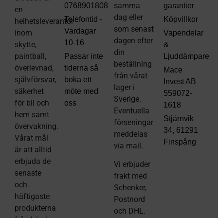
samma
0768901808
garantier
en
dag eller
Telefontid -
Köpvillkor
helhetsleverantör
som senast
Vardagar
inom
Vapendelar
dagen efter
10-16
skytte,
&
din
paintball,
Passar inte
Ljuddämpare
beställning
överlevnad,
tiderna så
Mace
från vårat
självförsvar,
boka ett
Invest AB
lager i
säkerhet
möte med
559072-
Sverige.
för bil och
oss
1618
Eventuella
hem samt
Stjärnvik
förseningar
övervakning.
34, 61291
meddelas
Vårat mål
Finspång
via mail
.
är att alltid
erbjuda de
Vi erbjuder
senaste
frakt med
och
Schenker,
häftigaste
Postnord
produkterna
och DHL.