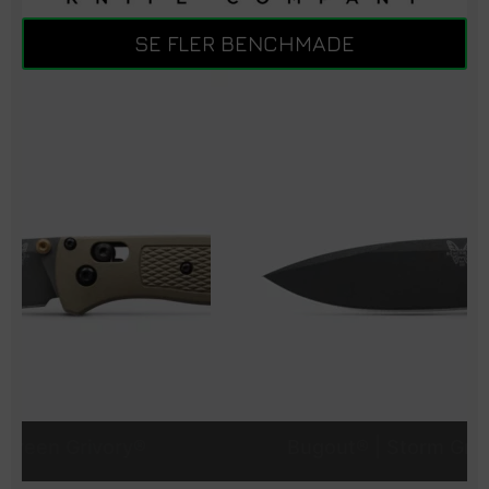
SE FLER BENCHMADE
Bugout® | Storm Gray Grivory®