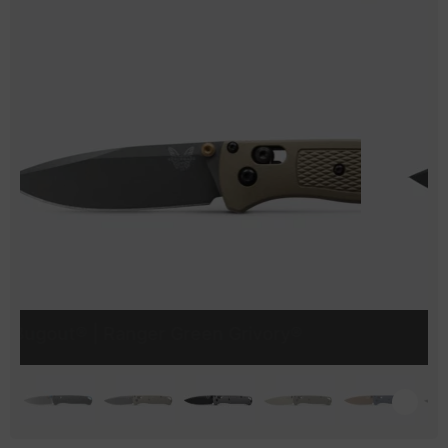
Bugout® | Storm Gray Grivory®