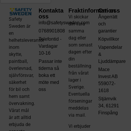
Kontakta
Fraktinformation
Om oss
oss
Vi skickar
Ångerrätt
Safety
info@safetysweden.com
din vara
och
Sweden är
samma
0768901808
garantier
en
dag eller
Telefontid -
Köpvillkor
helhetsleverantör
som senast
Vardagar
inom
Vapendelar
dagen efter
10-16
skytte,
&
din
paintball,
Passar inte
Ljuddämpare
beställning
överlevnad,
tiderna så
Mace
från vårat
självförsvar,
boka ett
Invest AB
lager i
säkerhet
möte med
559072-
Sverige.
för bil och
oss
1618
Eventuella
hem samt
Stjärnvik
förseningar
övervakning.
34, 61291
meddelas
Vårat mål
Finspång
via mail
.
är att alltid
erbjuda de
Vi erbjuder