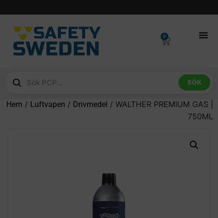
0
SÖK
/
/
/ WALTHER PREMIUM GAS |
Hem
Luftvapen
Drivmedel
750ML