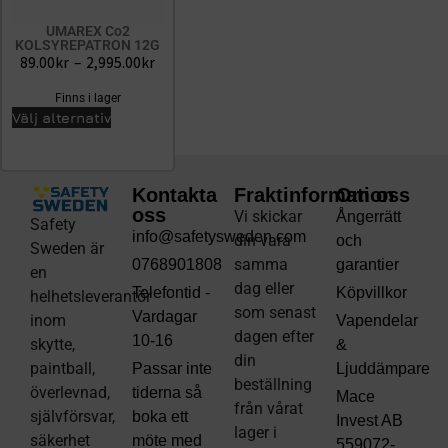
UMAREX Co2
KOLSYREPATRON 12G
89.00
kr
–
2,995.00
kr
Finns i lager
Välj alternativ
Kontakta
Fraktinformation
Om oss
oss
Vi skickar
Ångerrätt
Safety
info@safetysweden.com
din vara
och
Sweden är
samma
0768901808
garantier
en
dag eller
Telefontid -
Köpvillkor
helhetsleverantör
som senast
Vardagar
inom
Vapendelar
dagen efter
10-16
skytte,
&
din
paintball,
Passar inte
Ljuddämpare
beställning
överlevnad,
tiderna så
Mace
från vårat
självförsvar,
boka ett
Invest AB
lager i
säkerhet
möte med
559072-