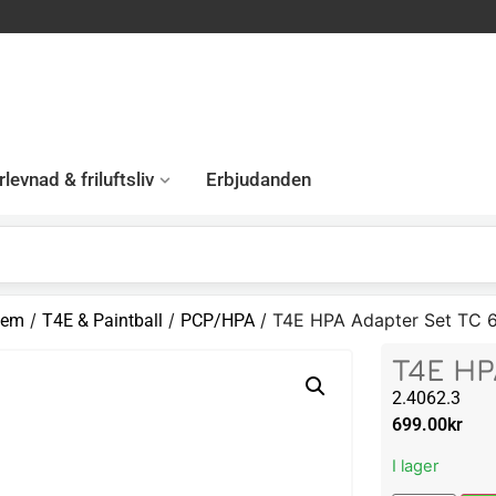
levnad & friluftsliv
Erbjudanden
/
/
/ T4E HPA Adapter Set TC 
em
T4E & Paintball
PCP/HPA
T4E HP
2.4062.3
699.00
kr
I lager