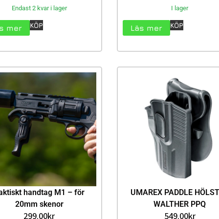
Endast 2 kvar i lager
I lager
KÖP
KÖP
s mer
Läs mer
aktiskt handtag M1 – för
UMAREX PADDLE HÖLS
20mm skenor
WALTHER PPQ
299.00
kr
549.00
kr