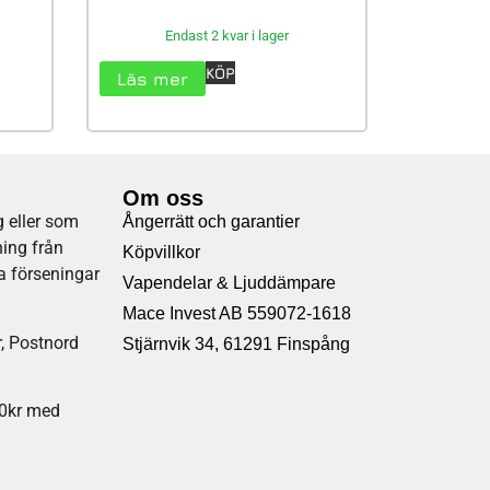
Endast 2 kvar i lager
KÖP
Läs mer
Om oss
 eller som
Ångerrätt och garantier
ning från
Köpvillkor
la förseningar
Vapendelar & Ljuddämpare
Mace Invest AB 559072-1618
r, Postnord
SOMMAR REA!!
Stjärnvik 34, 61291 Finspång
Gäller så långt lagret räcker!
00kr med
KLICKA HÄR