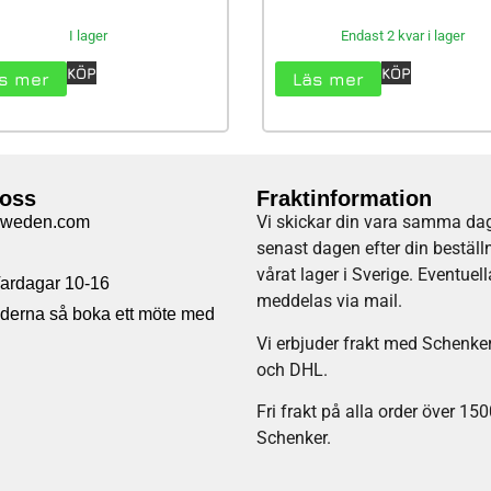
I lager
Endast 2 kvar i lager
KÖP
KÖP
s mer
Läs mer
 oss
Fraktinformation
Vi skickar din vara samma dag
sweden.com
senast dagen efter din beställ
vårat lager i Sverige. Eventuel
 Vardagar 10-16
meddelas via mail
.
tiderna så boka ett möte med
Vi erbjuder frakt med Schenke
och DHL.
Fri frakt på alla order över 15
Schenker.