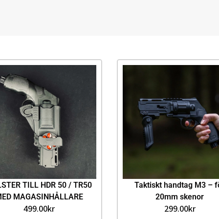
STER TILL HDR 50 / TR50
Taktiskt handtag M3 – f
MED MAGASINHÅLLARE
20mm skenor
499.00
kr
299.00
kr