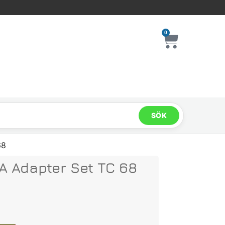
0
SÖK
68
A Adapter Set TC 68