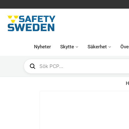
Nyheter
Skytte
Säkerhet
Över
H