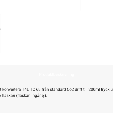
Produktbeskrivning
tt konvertera T4E TC 68 från standard Co2 drift till 200ml tryckl
 flaskan (flaskan ingår ej).