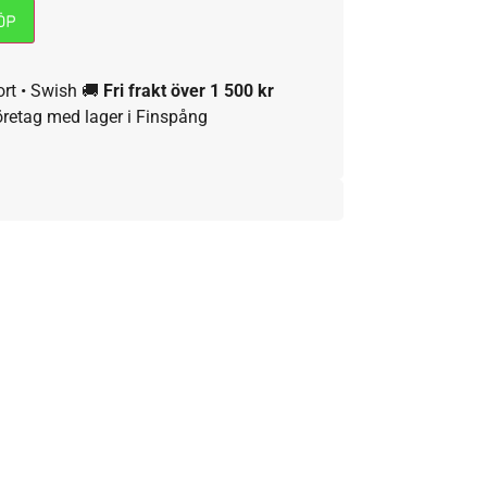
ÖP
ort • Swish 🚚
Fri frakt över 1 500 kr
öretag med lager i Finspång