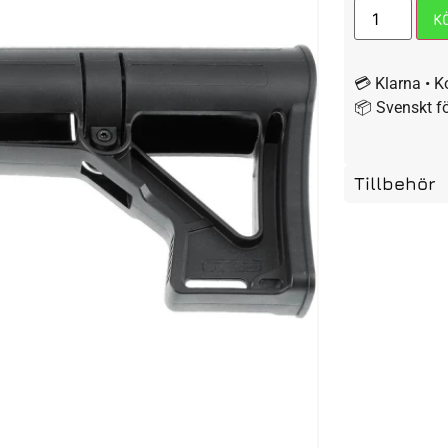
K
💳 Klarna • K
📦 Svenskt f
Tillbehör