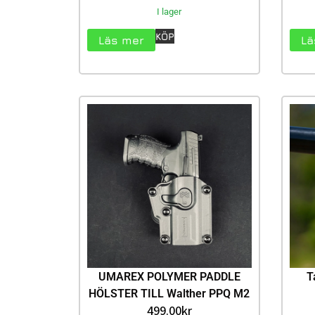
I lager
KÖP
Läs mer
Lä
UMAREX POLYMER PADDLE
T
HÖLSTER TILL Walther PPQ M2
499.00
kr