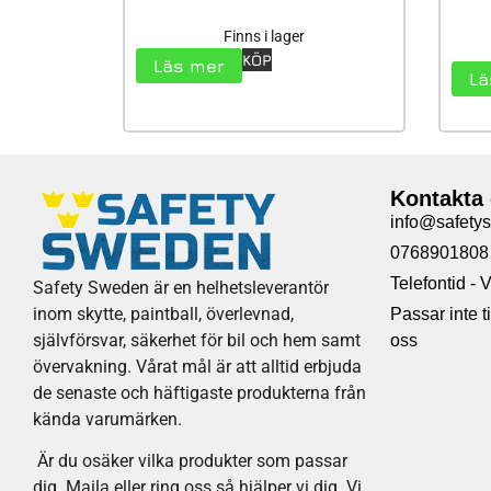
Finns i lager
KÖP
Läs mer
Lä
Kontakta
info@safety
0768901808
Telefontid -
Safety Sweden är en helhetsleverantör
inom skytte, paintball, överlevnad,
Passar inte 
självförsvar, säkerhet för bil och hem samt
oss
övervakning. Vårat mål är att alltid erbjuda
de senaste och häftigaste produkterna från
kända varumärken.
Är du osäker vilka produkter som passar
dig. Maila eller ring oss så hjälper vi dig. Vi