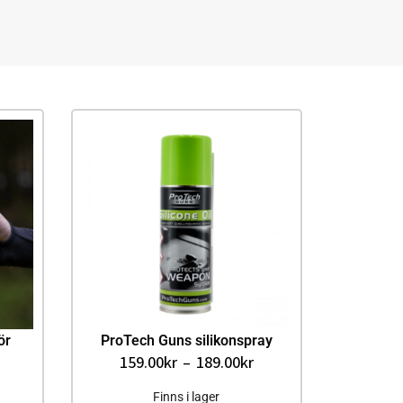
ör
ProTech Guns silikonspray
159.00
kr
–
189.00
kr
Finns i lager