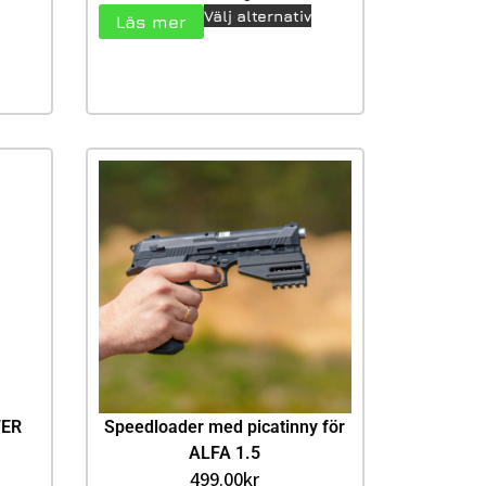
Välj alternativ
Läs mer
TER
Speedloader med picatinny för
ALFA 1.5
499.00
kr