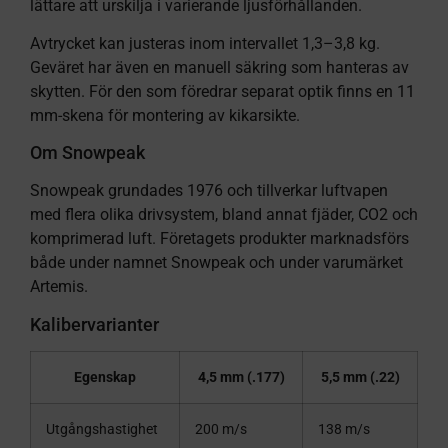
lättare att urskilja i varierande ljusförhållanden.
Avtrycket kan justeras inom intervallet 1,3–3,8 kg.
Geväret har även en manuell säkring som hanteras av
skytten. För den som föredrar separat optik finns en 11
mm-skena för montering av kikarsikte.
Om Snowpeak
Snowpeak grundades 1976 och tillverkar luftvapen
med flera olika drivsystem, bland annat fjäder, CO2 och
komprimerad luft. Företagets produkter marknadsförs
både under namnet Snowpeak och under varumärket
Artemis.
Kalibervarianter
Egenskap
4,5 mm (.177)
5,5 mm (.22)
Utgångshastighet
200 m/s
138 m/s