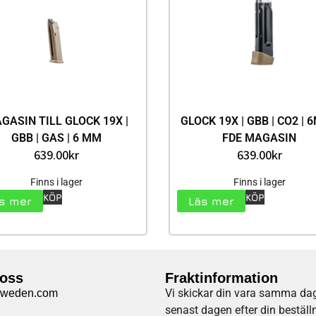
GASIN TILL GLOCK 19X |
GLOCK 19X | GBB | CO2 | 
GBB | GAS | 6 MM
FDE MAGASIN
639.00
kr
639.00
kr
Finns i lager
Finns i lager
KÖP
KÖP
s mer
Läs mer
 oss
Fraktinformation
Vi skickar din vara samma dag
sweden.com
senast dagen efter din beställ