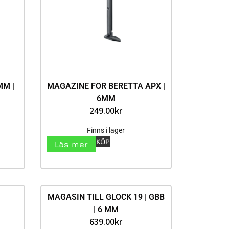
MM |
MAGAZINE FOR BERETTA APX |
6MM
249.00
kr
Finns i lager
KÖP
Läs mer
MAGASIN TILL GLOCK 19 | GBB
| 6 MM
639.00
kr