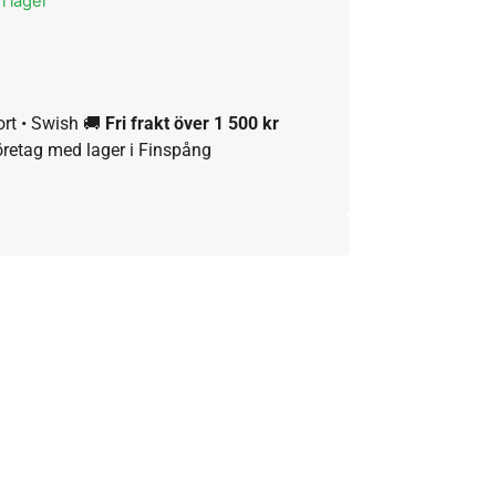
i lager
ort • Swish 🚚
Fri frakt över 1 500 kr
öretag med lager i Finspång