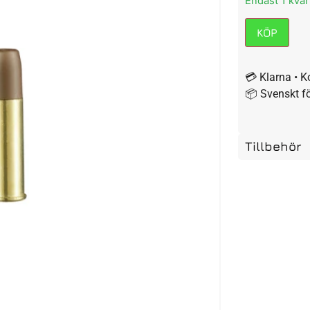
Endast 1 kvar 
KÖP
💳 Klarna • K
📦 Svenskt f
Tillbehör