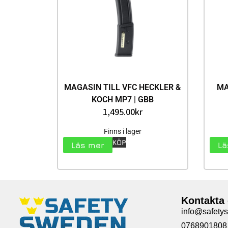
MAGASIN TILL VFC HECKLER &
MA
KOCH MP7 | GBB
1,495.00
kr
Finns i lager
KÖP
Läs mer
Lä
Kontakta
info@safety
0768901808