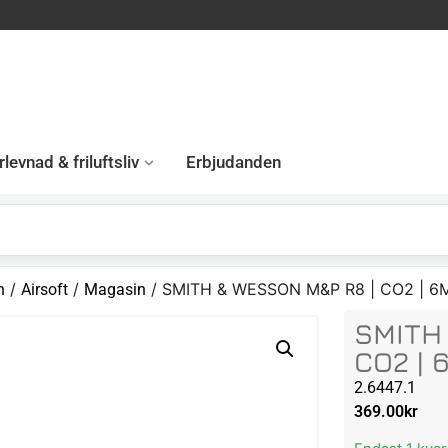
levnad & friluftsliv
Erbjudanden
/
/
/ SMITH & WESSON M&P R8 | CO2 | 6
n
Airsoft
Magasin
SMITH
CO2 | 
2.6447.1
369.00
kr