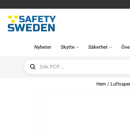
Nyheter
Skytte
Säkerhet
Över
/
Hem
Luftvape