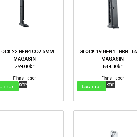
LOCK 22 GEN4 CO2 6MM
GLOCK 19 GEN4 | GBB | 6
MAGASIN
MAGASIN
259.00
kr
639.00
kr
Finns i lager
Finns i lager
KÖP
KÖP
s mer
Läs mer