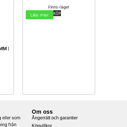
Finns i lager
KÖP
Läs mer
6MM |
Om oss
 eller som
Ångerrätt och garantier
ning från
Köpvillkor