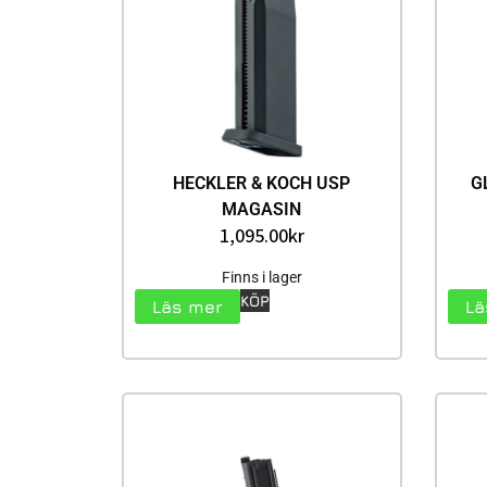
HECKLER & KOCH USP
G
MAGASIN
1,095.00
kr
Finns i lager
KÖP
Läs mer
Lä