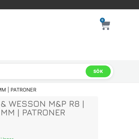
0
SÖK
MM | PATRONER
 & WESSON M&P R8 |
6MM | PATRONER