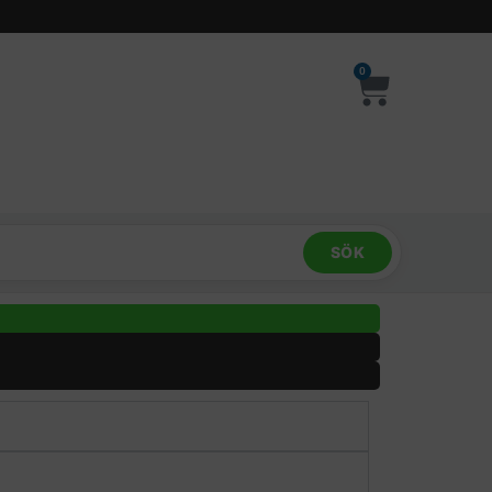
0
SÖK