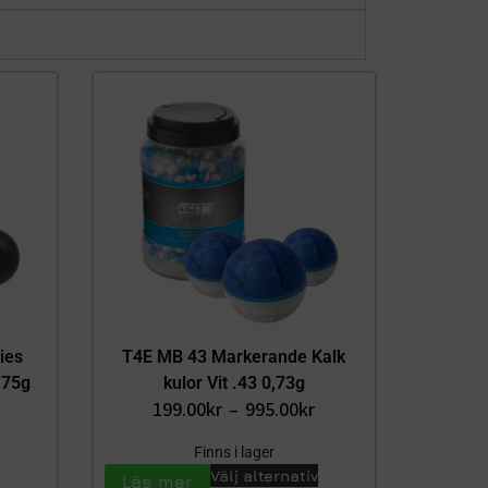
ies
T4E MB 43 Markerande Kalk
,75g
kulor Vit .43 0,73g
199.00
kr
–
995.00
kr
Finns i lager
Välj alternativ
Läs mer