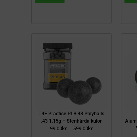
T4E Practise PLB 43 Polyballs
.43 1,15g – Stenhårda kulor
Alumi
99.00
kr
–
599.00
kr