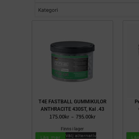
Kategori
T4E FASTBALL GUMMIKULOR
P
ANTHRACITE 430ST, Kal .43
175.00
kr
–
795.00
kr
Finns i lager
Välj alternativ
Läs mer
Lä