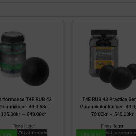
erformance T4E RUB 43
T4E RUB 43 Practice Ser
Gummikulor .43 0,68g
Gummikulor kaliber .43 0
125.00
kr
–
849.00
kr
79.00
kr
–
549.00
kr
Finns i lager
Finns i lager
Välj alternativ
Välj alternativ
s mer
Läs mer