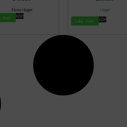
Finns i lager
I lager
KÖP
s mer
KÖP
Läs mer