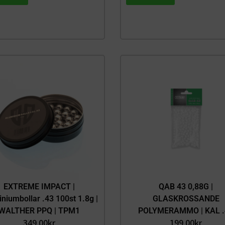
EXTREME IMPACT |
QAB 43 0,88G |
niumbollar .43 100st 1.8g |
GLASKROSSANDE
WALTHER PPQ | TPM1
POLYMERAMMO | KAL .
349.00
kr
199.00
kr