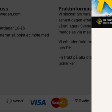
 oss
Fraktinformation
Vi skickar din vara samma dag
sweden.com
senast dagen efter din beställ
vårat lager i Sverige. Eventuel
 Vardagar 10-16
meddelas via mail
.
tiderna så boka ett möte med
Vi erbjuder frakt med Schenke
och DHL.
Fri frakt på alla order över 15
Schenker.