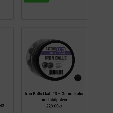
Iron Balls i kal. 43 – Gummikulor
med stålpulver
229.00
kr
43