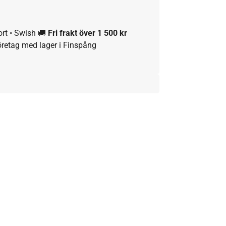
ort • Swish 🚚
Fri frakt över 1 500 kr
öretag med lager i Finspång