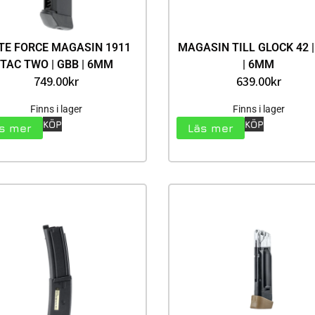
ITE FORCE MAGASIN 1911
MAGASIN TILL GLOCK 42 
TAC TWO | GBB | 6MM
| 6MM
749.00
kr
639.00
kr
Finns i lager
Finns i lager
KÖP
KÖP
s mer
Läs mer