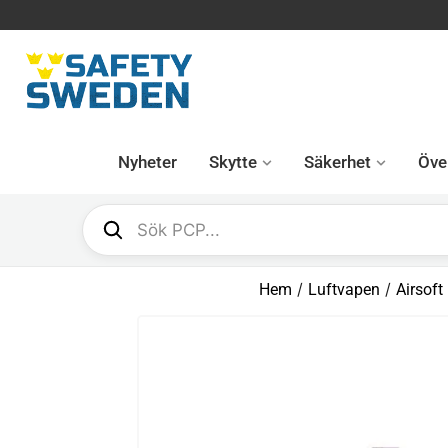
Nyheter
Skytte
Säkerhet
Över
/
/
Hem
Luftvapen
Airsoft