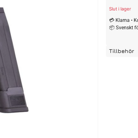
Slut i lager
💳 Klarna • K
📦 Svenskt f
Tillbehör