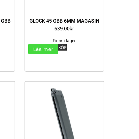
| GBB
GLOCK 45 GBB 6MM MAGASIN
639.00
kr
Finns i lager
KÖP
Läs mer