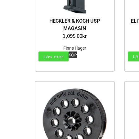
HECKLER & KOCH USP
EL
MAGASIN
1,095.00
kr
Finns i lager
KÖP
Läs mer
Lä