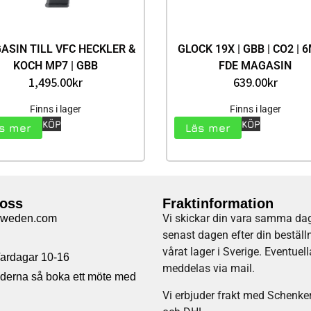
ASIN TILL VFC HECKLER &
GLOCK 19X | GBB | CO2 | 
KOCH MP7 | GBB
FDE MAGASIN
1,495.00
kr
639.00
kr
Finns i lager
Finns i lager
KÖP
KÖP
s mer
Läs mer
 oss
Fraktinformation
Vi skickar din vara samma dag
sweden.com
senast dagen efter din beställ
vårat lager i Sverige. Eventuel
 Vardagar 10-16
meddelas via mail
.
tiderna så boka ett möte med
Vi erbjuder frakt med Schenke