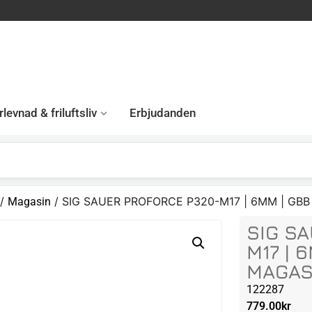
levnad & friluftsliv
Erbjudanden
/
/ SIG SAUER PROFORCE P320-M17 | 6MM | GBB
Magasin
SIG S
M17 | 
MAGAS
122287
779.00
kr