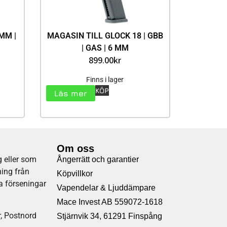
6MM |
MAGASIN TILL GLOCK 18 | GBB
| GAS | 6 MM
899.00
kr
Finns i lager
KÖP
Läs mer
Om oss
 eller som
Ångerrätt och garantier
ning från
Köpvillkor
la förseningar
Vapendelar & Ljuddämpare
Mace Invest AB 559072-1618
SOMMAR REA!!
r, Postnord
Stjärnvik 34, 61291 Finspång