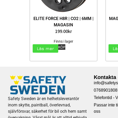
ELITE FORCE H8R | CO2 | 6MM |
MAG
MAGASIN
199.00
kr
Finns i lager
KÖP
Läs mer
Lä
Kontakta
info@safety
0768901808
Telefontid -
Safety Sweden är en helhetsleverantör
inom skytte, paintball, överlevnad,
Passar inte 
självförsvar, säkerhet för bil och hem samt
oss
övervakning. Vårat mål är att alltid erbjuda