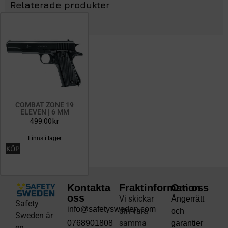
Relaterade produkter
COMBAT ZONE 19
ELEVEN | 6 MM
499.00
kr
Finns i lager
KÖP
Kontakta
Fraktinformation
Om oss
oss
Vi skickar
Ångerrätt
Safety
info@safetysweden.com
din vara
och
Sweden är
samma
0768901808
garantier
en