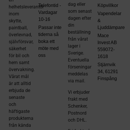
dag eller
Telefontid -
Köpvillkor
helhetsleverantör
som senast
Vardagar
inom
Vapendelar
dagen efter
10-16
skytte,
&
din
paintball,
Passar inte
Ljuddämpare
beställning
överlevnad,
tiderna så
Mace
från vårat
självförsvar,
boka ett
Invest AB
lager i
säkerhet
möte med
559072-
Sverige.
för bil och
oss
1618
Eventuella
hem samt
Stjärnvik
förseningar
övervakning.
34, 61291
meddelas
Vårat mål
Finspång
via mail
.
är att alltid
erbjuda de
Vi erbjuder
senaste
frakt med
och
Schenker,
häftigaste
Postnord
produkterna
och DHL.
från kända