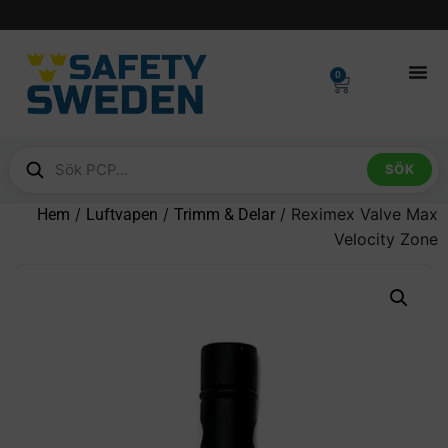
0
SÖK
/
/
/ Reximex Valve Max
Hem
Luftvapen
Trimm & Delar
Velocity Zone