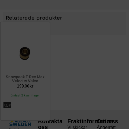
Relaterade produkter
Snowpeak T-Rex Max
Velocity Valve
199.00
kr
Endast 2 kvar i lager
KÖP
Kontakta
Fraktinformation
Om oss
oss
Vi skickar
Ångerrätt