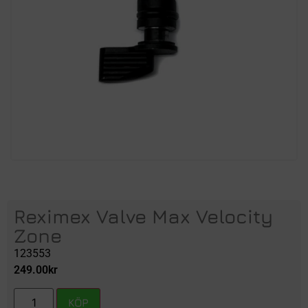
Reximex Valve Max Velocity
Zone
123553
249.00
kr
KÖP