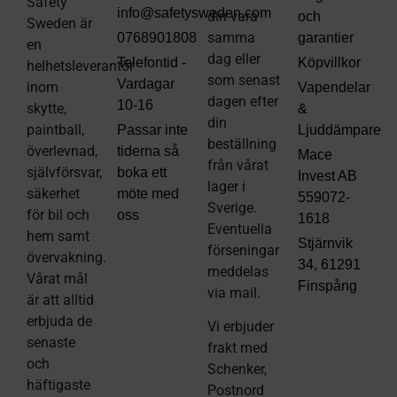
Safety
info@safetysweden.com
din vara
och
Sweden är
samma
0768901808
garantier
en
dag eller
Telefontid -
Köpvillkor
helhetsleverantör
som senast
Vardagar
inom
Vapendelar
dagen efter
10-16
skytte,
&
din
paintball,
Passar inte
Ljuddämpare
beställning
överlevnad,
tiderna så
Mace
från vårat
självförsvar,
boka ett
Invest AB
lager i
säkerhet
möte med
559072-
Sverige.
för bil och
oss
1618
Eventuella
hem samt
Stjärnvik
förseningar
övervakning.
34, 61291
meddelas
Vårat mål
Finspång
via mail
.
är att alltid
erbjuda de
Vi erbjuder
senaste
frakt med
och
Schenker,
häftigaste
Postnord