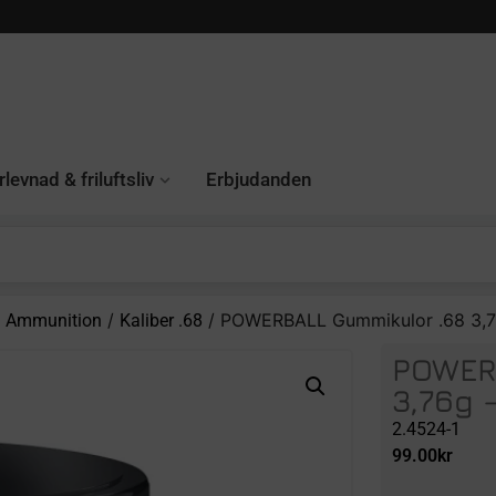
levnad & friluftsliv
Erbjudanden
/
/
/ POWERBALL Gummikulor .68 3,7
Ammunition
Kaliber .68
POWER
3,76g 
2.4524-1
99.00
kr