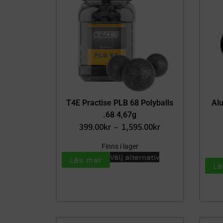
T4E Practise PLB 68 Polyballs
Alu
.68 4,67g
399.00
kr
–
1,595.00
kr
Finns i lager
Välj alternativ
Läs mer
Lä