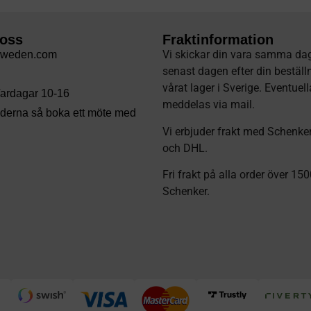
 oss
Fraktinformation
Vi skickar din vara samma dag
sweden.com
senast dagen efter din beställ
vårat lager i Sverige. Eventuel
 Vardagar 10-16
meddelas via mail
.
tiderna så boka ett möte med
Vi erbjuder frakt med Schenke
och DHL.
Fri frakt på alla order över 15
Schenker.