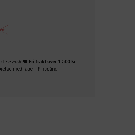
0st
ort • Swish 🚚
Fri frakt över 1 500 kr
öretag med lager i Finspång