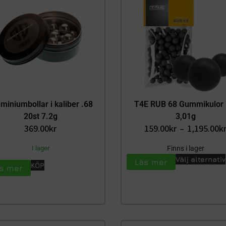
miniumbollar i kaliber .68
T4E RUB 68 Gummikulor 
20st 7.2g
3,01g
369.00
kr
159.00
kr
–
1,195.00
k
I lager
Finns i lager
Välj alternativ
Läs mer
KÖP
s mer