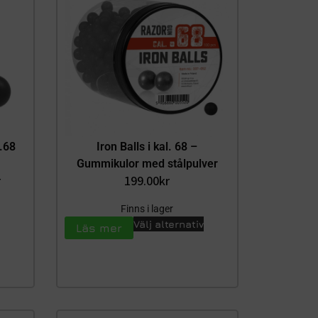
.68
Iron Balls i kal. 68 –
Gummikulor med stålpulver
r
199.00
kr
Finns i lager
Välj alternativ
Läs mer