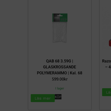
QAB 68 3.59G |
Razo
GLASKROSSANDE
– 4
POLYMERAMMO | Kal. 68
599.00
kr
I lager
Lä
KÖP
Läs mer