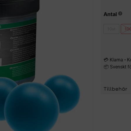
Antal
10st
10
💳 Klarna • K
📦 Svenskt f
Tillbehör