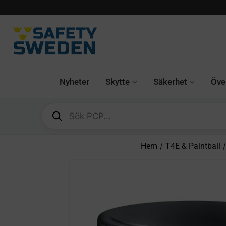
Nyheter
Skytte
Säkerhet
Över
/
Hem
T4E & Paintball