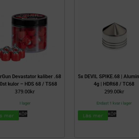
rGun Devastator kaliber .68
5x DEVIL SPIKE.68 | Alumin
0st kulor – HDS 68 / TS68
4g | HDR68 / TC68
379.00
kr
299.00
kr
I lager
Endast 1 kvar i lager
KÖP
KÖP
s mer
Läs mer