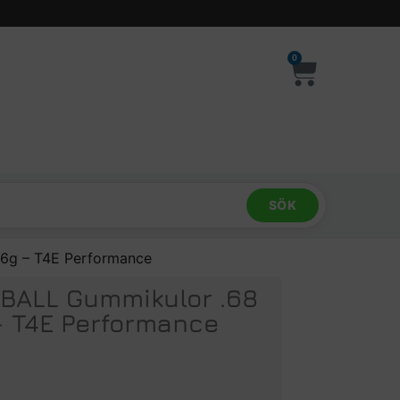
0
SÖK
6g – T4E Performance
BALL Gummikulor .68
– T4E Performance