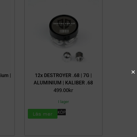
ium |
12x DESTROYER .68 | 7G |
ALUMINIUM | KALIBER .68
499.00
kr
I lager
KÖP
Läs mer