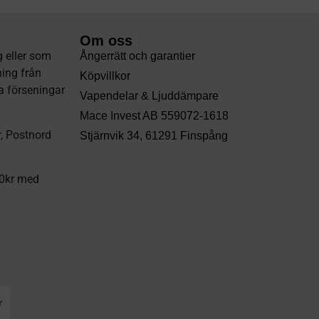
Om oss
 eller som
Ångerrätt och garantier
ning från
Köpvillkor
la förseningar
Vapendelar & Ljuddämpare
Mace Invest AB 559072-1618
SOMMAR REA!!
r, Postnord
Stjärnvik 34, 61291 Finspång
Gäller så långt lagret räcker!
00kr med
KLICKA HÄR
20-60%