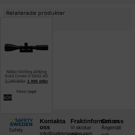
Relaterade produkter
Nikko Stirling Airking
Gold Crown 3-9X42 AO
2,249.00
kr
1,995.00
kr
Finns i lager
KÖP
Kontakta
Fraktinformation
Om oss
oss
Vi skickar
Ångerrätt
Safety
info@safetysweden.com
din vara
och