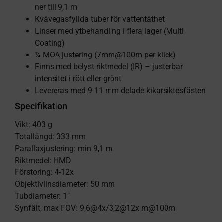
ner till 9,1 m
Kvävegasfyllda tuber för vattentäthet
Linser med ytbehandling i flera lager (Multi
Coating)
¼ MOA justering (7mm@100m per klick)
Finns med belyst riktmedel (IR) – justerbar
intensitet i rött eller grönt
Levereras med 9-11 mm delade kikarsiktesfästen
Specifikation
Vikt: 403 g
Totallängd: 333 mm
Parallaxjustering: min 9,1 m
Riktmedel: HMD
Förstoring: 4-12x
Objektivlinsdiameter: 50 mm
Tubdiameter: 1″
Synfält, max FOV: 9,6@4x/3,2@12x m@100m