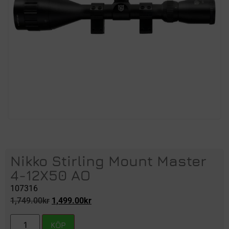
Nikko Stirling Mount Master
4-12X50 AO
107316
1,749.00
kr
1,499.00
kr
KÖP