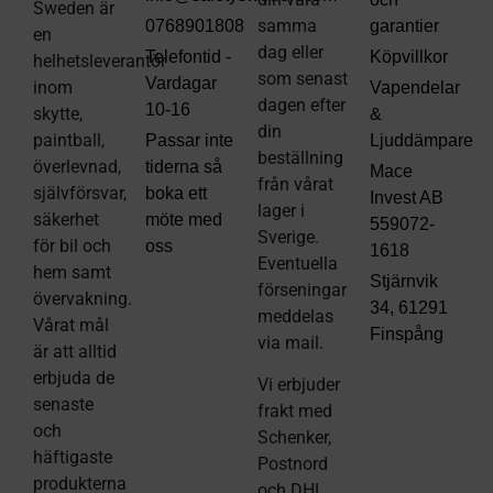
Sweden är
samma
0768901808
garantier
en
dag eller
Telefontid -
Köpvillkor
helhetsleverantör
som senast
Vardagar
inom
Vapendelar
dagen efter
10-16
skytte,
&
din
paintball,
Passar inte
Ljuddämpare
beställning
överlevnad,
tiderna så
Mace
från vårat
självförsvar,
boka ett
Invest AB
lager i
säkerhet
möte med
559072-
Sverige.
för bil och
oss
1618
Eventuella
hem samt
Stjärnvik
förseningar
övervakning.
34, 61291
meddelas
Vårat mål
Finspång
via mail
.
är att alltid
erbjuda de
Vi erbjuder
senaste
frakt med
och
Schenker,
häftigaste
Postnord
produkterna
och DHL.