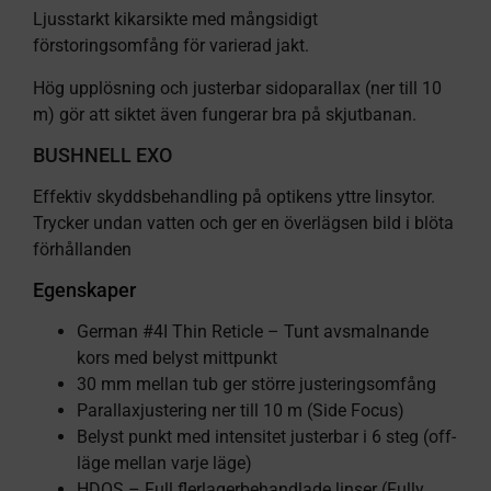
Ljusstarkt kikarsikte med mångsidigt
förstoringsomfång för varierad jakt.
Hög upplösning och justerbar sidoparallax (ner till 10
m) gör att siktet även fungerar bra på skjutbanan.
BUSHNELL EXO
Effektiv skyddsbehandling på optikens yttre linsytor.
Trycker undan vatten och ger en överlägsen bild i blöta
förhållanden
Egenskaper
German #4I Thin Reticle – Tunt avsmalnande
kors med belyst mittpunkt
30 mm mellan tub ger större justeringsomfång
Parallaxjustering ner till 10 m (Side Focus)
Belyst punkt med intensitet justerbar i 6 steg (off-
läge mellan varje läge)
HDOS – Full flerlagerbehandlade linser (Fully