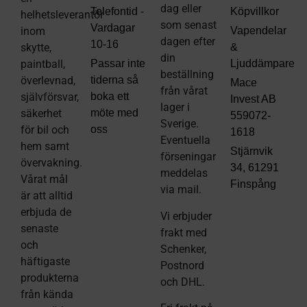
dag eller
Telefontid -
Köpvillkor
helhetsleverantör
som senast
Vardagar
inom
Vapendelar
dagen efter
10-16
skytte,
&
din
paintball,
Passar inte
Ljuddämpare
beställning
överlevnad,
tiderna så
Mace
från vårat
självförsvar,
boka ett
Invest AB
lager i
säkerhet
möte med
559072-
Sverige.
för bil och
oss
1618
Eventuella
hem samt
Stjärnvik
förseningar
övervakning.
34, 61291
meddelas
Vårat mål
Finspång
via mail
.
är att alltid
erbjuda de
Vi erbjuder
senaste
frakt med
och
Schenker,
häftigaste
Postnord
produkterna
och DHL.
från kända