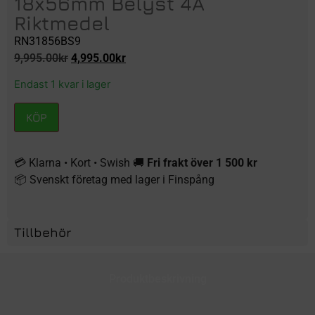
18x56mm Belyst 4A
Riktmedel
RN31856BS9
9,995.00
kr
4,995.00
kr
Endast 1 kvar i lager
KÖP
💳 Klarna • Kort • Swish 🚚
Fri frakt över 1 500 kr
📦 Svenskt företag med lager i Finspång
Tillbehör
Produktbeskrivning