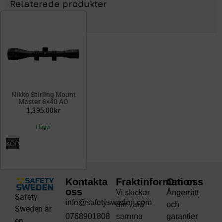
Relaterade produkter
Nikko Stirling Mount
Master 6×40 AO
1,395.00
kr
I lager
KÖP
Kontakta
Fraktinformation
Om oss
oss
Vi skickar
Ångerrätt
Safety
info@safetysweden.com
din vara
och
Sweden är
samma
0768901808
garantier
en