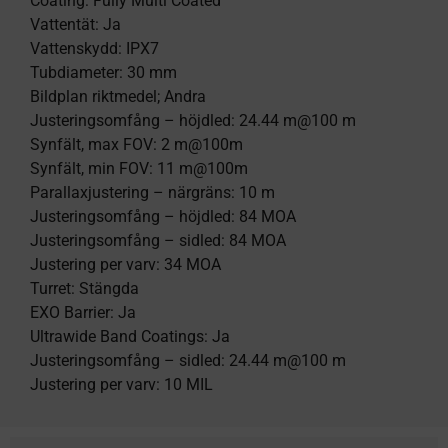
Coating: Fully Multi Coated
Vattentät: Ja
Vattenskydd: IPX7
Tubdiameter: 30 mm
Bildplan riktmedel; Andra
Justeringsomfång – höjdled: 24.44 m@100 m
Synfält, max FOV: 2 m@100m
Synfält, min FOV: 11 m@100m
Parallaxjustering – närgräns: 10 m
Justeringsomfång – höjdled: 84 MOA
Justeringsomfång – sidled: 84 MOA
Justering per varv: 34 MOA
Turret: Stängda
EXO Barrier: Ja
Ultrawide Band Coatings: Ja
Justeringsomfång – sidled: 24.44 m@100 m
Justering per varv: 10 MIL