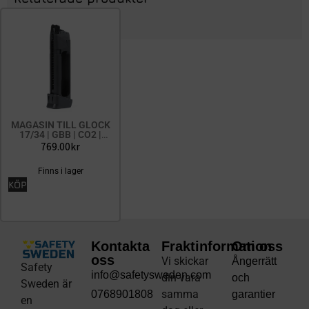
MAGASIN TILL GLOCK
17/34 | GBB | CO2 |
6MM
769.00
kr
Finns i lager
KÖP
Kontakta
Fraktinformation
Om oss
oss
Vi skickar
Ångerrätt
Safety
info@safetysweden.com
din vara
och
Sweden är
samma
0768901808
garantier
en