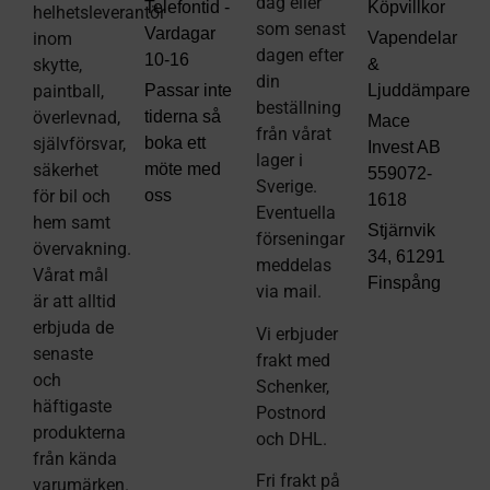
dag eller
Telefontid -
Köpvillkor
helhetsleverantör
som senast
Vardagar
inom
Vapendelar
dagen efter
10-16
skytte,
&
din
paintball,
Passar inte
Ljuddämpare
beställning
överlevnad,
tiderna så
Mace
från vårat
självförsvar,
boka ett
Invest AB
lager i
säkerhet
möte med
559072-
Sverige.
för bil och
oss
1618
Eventuella
hem samt
Stjärnvik
förseningar
övervakning.
34, 61291
meddelas
Vårat mål
Finspång
via mail
.
är att alltid
erbjuda de
Vi erbjuder
senaste
frakt med
och
Schenker,
häftigaste
Postnord
produkterna
och DHL.
från kända
Fri frakt på
varumärken.