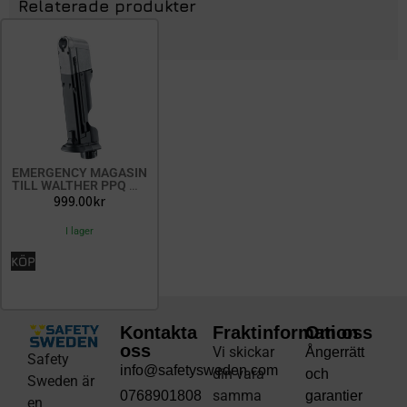
Relaterade produkter
EMERGENCY MAGASIN
TILL WALTHER PPQ M2
T4E
999.00
kr
I lager
KÖP
Kontakta
Fraktinformation
Om oss
oss
Vi skickar
Ångerrätt
Safety
info@safetysweden.com
din vara
och
Sweden är
samma
0768901808
garantier
en