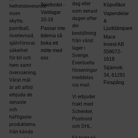
dag eller
Telefontid -
Köpvillkor
helhetsleverantör
som senast
Vardagar
inom
Vapendelar
dagen efter
10-16
skytte,
&
din
paintball,
Passar inte
Ljuddämpare
beställning
överlevnad,
tiderna så
Mace
från vårat
självförsvar,
boka ett
Invest AB
lager i
säkerhet
möte med
559072-
Sverige.
för bil och
oss
1618
Eventuella
hem samt
Stjärnvik
förseningar
övervakning.
34, 61291
meddelas
Vårat mål
Finspång
via mail
.
är att alltid
erbjuda de
Vi erbjuder
senaste
frakt med
och
Schenker,
häftigaste
Postnord
produkterna
och DHL.
från kända
Fri frakt på