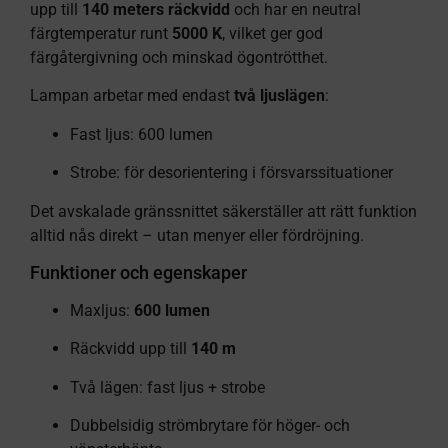
upp till
140 meters räckvidd
och har en neutral
färgtemperatur runt
5000 K
, vilket ger god
färgåtergivning och minskad ögontrötthet.
Lampan arbetar med endast
två ljuslägen
:
Fast ljus: 600 lumen
Strobe: för desorientering i försvarssituationer
Det avskalade gränssnittet säkerställer att rätt funktion
alltid nås direkt – utan menyer eller fördröjning.
Funktioner och egenskaper
Maxljus:
600 lumen
Räckvidd upp till
140 m
Två lägen: fast ljus + strobe
Dubbelsidig strömbrytare för höger- och