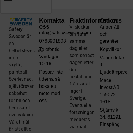
Kontakta
Fraktinformation
Om oss
oss
Vi skickar
Ångerrätt
Safety
info@safetysweden.com
din vara
och
Sweden är
samma
0768901808
garantier
en
dag eller
Telefontid -
Köpvillkor
helhetsleverantör
som senast
Vardagar
inom
Vapendelar
dagen efter
10-16
skytte,
&
din
paintball,
Passar inte
Ljuddämpare
beställning
överlevnad,
tiderna så
Mace
från vårat
självförsvar,
boka ett
Invest AB
lager i
säkerhet
möte med
559072-
Sverige.
för bil och
oss
1618
Eventuella
hem samt
Stjärnvik
förseningar
övervakning.
34, 61291
meddelas
Vårat mål
Finspång
via mail
.
är att alltid