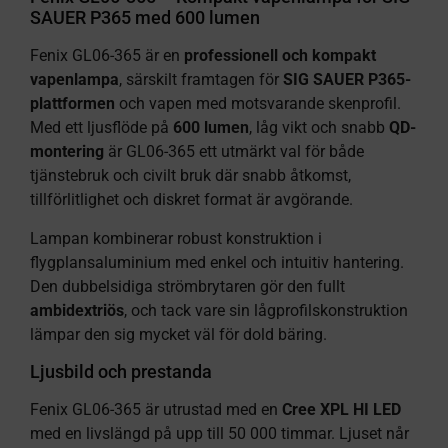
SAUER P365 med 600 lumen
Fenix GL06-365 är en
professionell och kompakt
vapenlampa
, särskilt framtagen för
SIG SAUER P365-
plattformen
och vapen med motsvarande skenprofil.
Med ett ljusflöde på
600 lumen
, låg vikt och snabb
QD-
montering
är GL06-365 ett utmärkt val för både
tjänstebruk och civilt bruk där snabb åtkomst,
tillförlitlighet och diskret format är avgörande.
Lampan kombinerar robust konstruktion i
flygplansaluminium med enkel och intuitiv hantering.
Den dubbelsidiga strömbrytaren gör den fullt
ambidextriös
, och tack vare sin lågprofilskonstruktion
lämpar den sig mycket väl för dold bäring.
Ljusbild och prestanda
Fenix GL06-365 är utrustad med en
Cree XPL HI LED
med en livslängd på upp till 50 000 timmar. Ljuset når