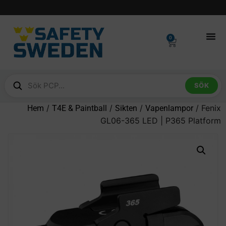
0
SÖK
/
/
/
/ Fenix
Hem
T4E & Paintball
Sikten
Vapenlampor
GL06-365 LED | P365 Platform