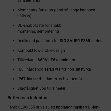
vänsterhänta
Momentary-funktion (tänd så länge knappen
hålls in)
QD-snabbfäste för snabb
montering/demontering
Dedikerad passform för
SIG SAUER P365-serien
Kompakt low-profile-design
Tillverkad i
A6061-T6 aluminium
HAIII hårdanodiserad yta för hög slitstyrka
IP67-klassad
– damm- och vattentät
Slagtålighet upp till 1 meter
Batteri och laddning
Fenix GL06-365 drivs av ett
uppladdningsbart Li-ion-