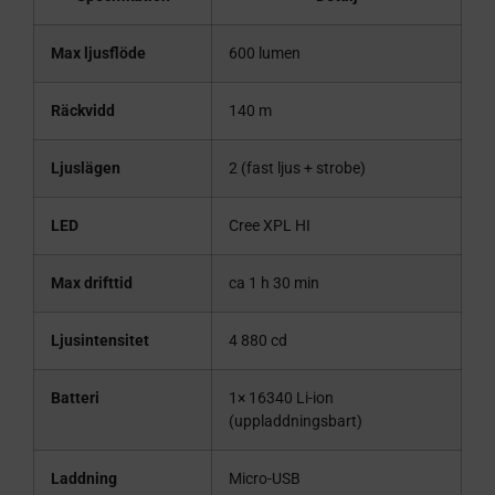
Max ljusflöde
600 lumen
Räckvidd
140 m
Ljuslägen
2 (fast ljus + strobe)
LED
Cree XPL HI
Max drifttid
ca 1 h 30 min
Ljusintensitet
4 880 cd
Batteri
1× 16340 Li-ion
(uppladdningsbart)
Laddning
Micro-USB