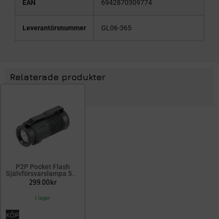
EAN
6942870309774
Leverantörsnummer
GL06-365
Relaterade produkter
P2P Pocket Flash
Självförsvarslampa 500
Lumen
299.00
kr
I lager
KÖP