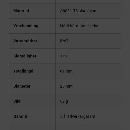
Material
A6061-T6 aluminium
Ytbehandling
HAIII hårdanodisering
Vattentäthet
IP67
Slagtålighet
1 m
Totallängd
61 mm
Diameter
28 mm
Vikt
69 g
Garanti
5 år tillverkargaranti