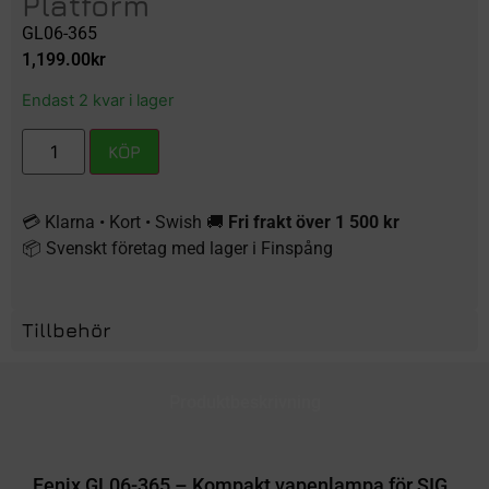
Platform
GL06-365
1,199.00
kr
Endast 2 kvar i lager
KÖP
💳 Klarna • Kort • Swish 🚚
Fri frakt över 1 500 kr
📦 Svenskt företag med lager i Finspång
Tillbehör
Produktbeskrivning
Fenix GL06-365 – Kompakt vapenlampa för SIG