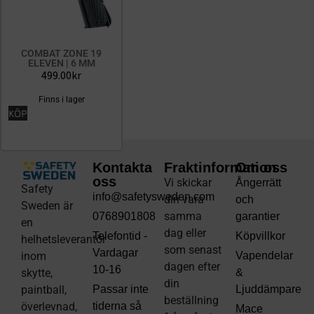
COMBAT ZONE 19
ELEVEN | 6 MM
499.00
kr
Finns i lager
KÖP
Kontakta
Fraktinformation
Om oss
oss
Vi skickar
Ångerrätt
Safety
info@safetysweden.com
din vara
och
Sweden är
samma
0768901808
garantier
en
dag eller
Telefontid -
Köpvillkor
helhetsleverantör
som senast
Vardagar
inom
Vapendelar
dagen efter
10-16
skytte,
&
din
paintball,
Passar inte
Ljuddämpare
beställning
överlevnad,
tiderna så
Mace