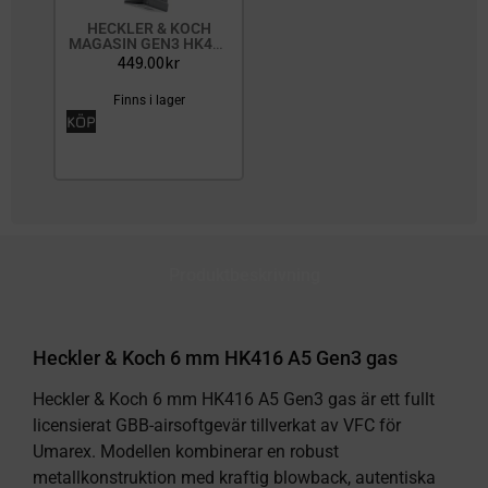
HECKLER & KOCH
MAGA
MAGASIN GEN3 HK416
4
A5 | AEG | 6MM
449.00
kr
Finns i lager
KÖP
KÖP
Produktbeskrivning
Heckler & Koch 6 mm HK416 A5 Gen3 gas
Heckler & Koch 6 mm HK416 A5 Gen3 gas är ett fullt
licensierat GBB-airsoftgevär tillverkat av VFC för
Umarex. Modellen kombinerar en robust
metallkonstruktion med kraftig blowback, autentiska