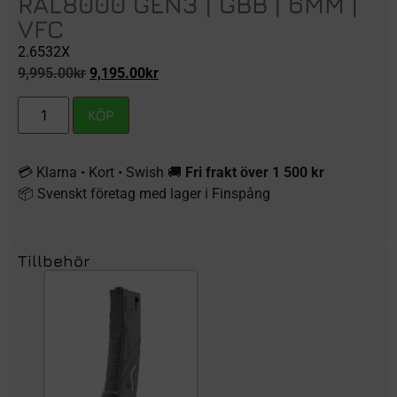
RAL8000 GEN3 | GBB | 6MM |
VFC
2.6532X
9,995.00
kr
9,195.00
kr
KÖP
💳 Klarna • Kort • Swish 🚚
Fri frakt över 1 500 kr
📦 Svenskt företag med lager i Finspång
Tillbehör