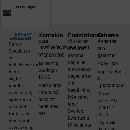
Finns i lager
KÖP
Kontakta
Fraktinformation
Om oss
oss
Vi skickar
Ångerrätt
Safety
info@safetysweden.com
din vara
och
Sweden är
samma
0768901808
garantier
en
dag eller
Telefontid -
Köpvillkor
helhetsleverantör
som senast
Vardagar
inom
Vapendelar
dagen efter
10-16
skytte,
&
din
paintball,
Passar inte
Ljuddämpare
beställning
överlevnad,
tiderna så
Mace
från vårat
självförsvar,
boka ett
Invest AB
lager i
säkerhet
möte med
559072-
Sverige.
för bil och
oss
1618
Eventuella
hem samt
Stjärnvik
förseningar
övervakning.
34, 61291