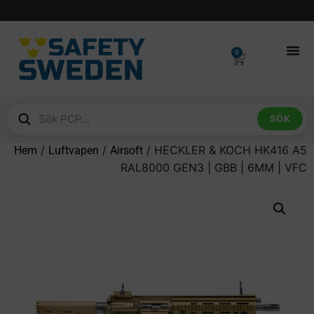
0
SÖK
/
/
/ HECKLER & KOCH HK416 A5
Hem
Luftvapen
Airsoft
RAL8000 GEN3 | GBB | 6MM | VFC