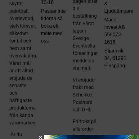
dagen efter
10-16
skytte,
&
din
paintball,
Passar inte
Ljuddämpare
beställning
överlevnad,
tiderna så
Mace
från vårat
självförsvar,
boka ett
Invest AB
lager i
säkerhet
möte med
559072-
Sverige.
för bil och
oss
1618
Eventuella
hem samt
Stjärnvik
förseningar
övervakning.
34, 61291
meddelas
Vårat mål
Finspång
via mail
.
är att alltid
erbjuda de
Vi erbjuder
senaste
frakt med
och
Schenker,
häftigaste
Postnord
produkterna
och DHL.
från kända
Fri frakt på
varumärken.
alla order
Är du
över