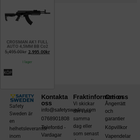
CROSMAN AK1 FULL
AUTO 4,5MM BB Co2
5,495.00
kr
2,995.00
kr
I lager
KÖP
Kontakta
Fraktinformation
Om oss
oss
Vi skickar
Ångerrätt
Safety
info@safetysweden.com
din vara
och
Sweden är
samma
0768901808
garantier
en
dag eller
Telefontid -
Köpvillkor
helhetsleverantör
som senast
Vardagar
inom
Vapendelar