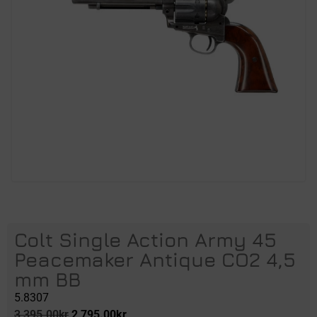
Colt Single Action Army 45
Peacemaker Antique CO2 4,5
mm BB
5.8307
3,395.00
kr
2,795.00
kr