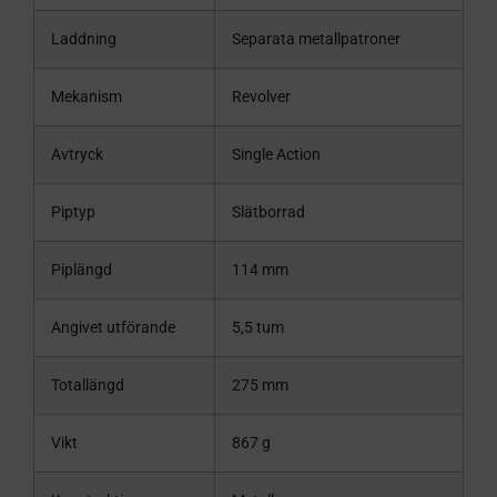
Laddning
Separata metallpatroner
Mekanism
Revolver
Avtryck
Single Action
Piptyp
Slätborrad
Piplängd
114 mm
Angivet utförande
5,5 tum
Totallängd
275 mm
Vikt
867 g