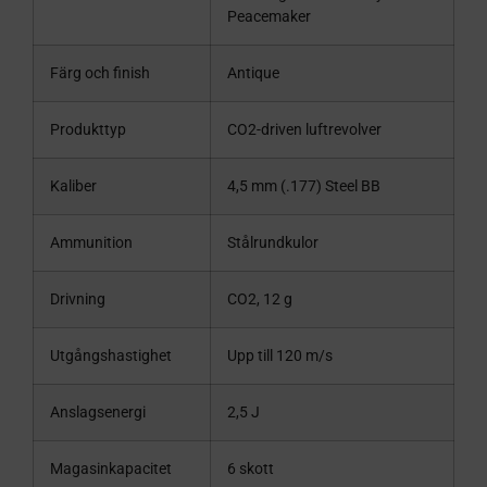
Peacemaker
Färg och finish
Antique
Produkttyp
CO2-driven luftrevolver
Kaliber
4,5 mm (.177) Steel BB
Ammunition
Stålrundkulor
Drivning
CO2, 12 g
Utgångshastighet
Upp till 120 m/s
Anslagsenergi
2,5 J
Magasinkapacitet
6 skott