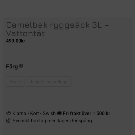
Camelbak ryggsäck 3L –
Vattentät
499.00
kr
Färg
Svart
Jungel camouflage
💳 Klarna • Kort • Swish 🚚
Fri frakt över 1 500 kr
📦 Svenskt företag med lager i Finspång