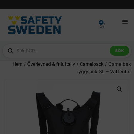
0
SÖK
/
/
/ Camelbak
Hem
Överlevnad & friluftsliv
Camelback
ryggsäck 3L – Vattentät