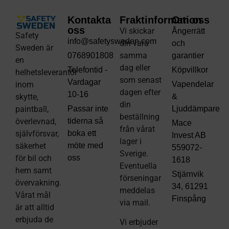
Kontakta
Fraktinformation
Om oss
oss
Vi skickar
Ångerrätt
Safety
info@safetysweden.com
din vara
och
Sweden är
samma
0768901808
garantier
en
dag eller
Telefontid -
Köpvillkor
helhetsleverantör
som senast
Vardagar
inom
Vapendelar
dagen efter
10-16
skytte,
&
din
paintball,
Passar inte
Ljuddämpare
beställning
överlevnad,
tiderna så
Mace
från vårat
självförsvar,
boka ett
Invest AB
lager i
säkerhet
möte med
559072-
Sverige.
för bil och
oss
1618
Eventuella
hem samt
Stjärnvik
förseningar
övervakning.
34, 61291
meddelas
Vårat mål
Finspång
via mail
.
är att alltid
erbjuda de
Vi erbjuder