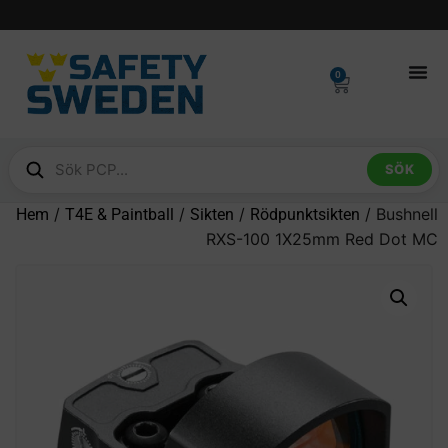
0
SÖK
/
/
/
/ Bushnell
Hem
T4E & Paintball
Sikten
Rödpunktsikten
RXS-100 1X25mm Red Dot MC