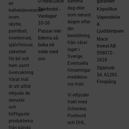
samma
0768901808
garantier
en
dag eller
Telefontid -
Köpvillkor
helhetsleverantör
som senast
Vardagar
inom
Vapendelar
dagen efter
10-16
skytte,
&
din
paintball,
Passar inte
Ljuddämpare
beställning
överlevnad,
tiderna så
Mace
från vårat
självförsvar,
boka ett
Invest AB
lager i
säkerhet
möte med
559072-
Sverige.
för bil och
oss
1618
Eventuella
hem samt
Stjärnvik
förseningar
övervakning.
34, 61291
meddelas
Vårat mål
Finspång
via mail
.
är att alltid
erbjuda de
Vi erbjuder
senaste
frakt med
och
Schenker,
häftigaste
Postnord
produkterna
och DHL.
från kända