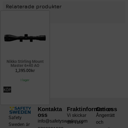
Relaterade produkter
Nikko Stirling Mount
Master 6×40 AO
1,395.00
kr
I lager
KÖP
Kontakta
Fraktinformation
Om oss
oss
Vi skickar
Ångerrätt
Safety
info@safetysweden.com
din vara
och
Sweden är