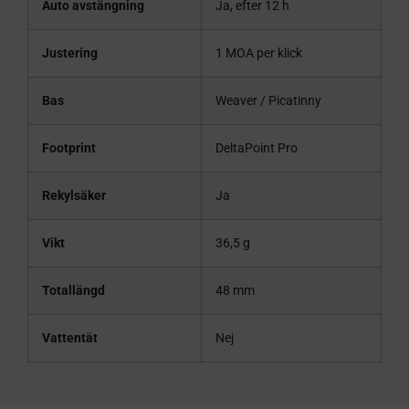
Auto avstängning
Ja, efter 12 h
Justering
1 MOA per klick
Bas
Weaver / Picatinny
Footprint
DeltaPoint Pro
Rekylsäker
Ja
Vikt
36,5 g
Totallängd
48 mm
Vattentät
Nej