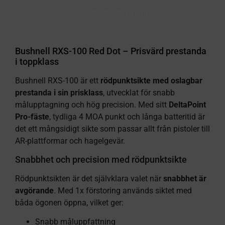
Produktbeskrivning
Bushnell RXS-100 Red Dot – Prisvärd prestanda
i toppklass
Bushnell RXS-100 är ett
rödpunktsikte med oslagbar
prestanda i sin prisklass
, utvecklat för snabb
målupptagning och hög precision. Med sitt
DeltaPoint
Pro-fäste
, tydliga 4 MOA punkt och långa batteritid är
det ett mångsidigt sikte som passar allt från pistoler till
AR-plattformar och hagelgevär.
Snabbhet och precision med rödpunktsikte
Rödpunktsikten är det självklara valet när
snabbhet är
avgörande
. Med 1x förstoring används siktet med
båda ögonen öppna, vilket ger:
Snabb måluppfattning