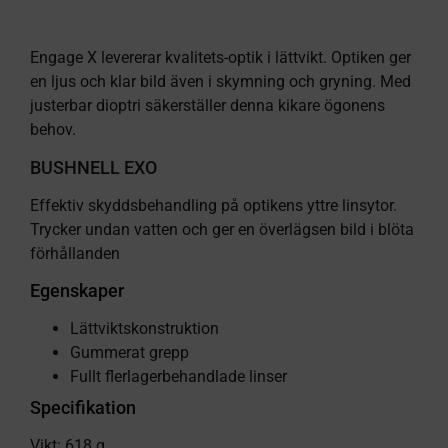
Engage X levererar kvalitets-optik i lättvikt. Optiken ger
en ljus och klar bild även i skymning och gryning. Med
justerbar dioptri säkerställer denna kikare ögonens
behov.
BUSHNELL EXO
Effektiv skyddsbehandling på optikens yttre linsytor.
Trycker undan vatten och ger en överlägsen bild i blöta
förhållanden
Egenskaper
Lättviktskonstruktion
Gummerat grepp
Fullt flerlagerbehandlade linser
Specifikation
Vikt: 618 g