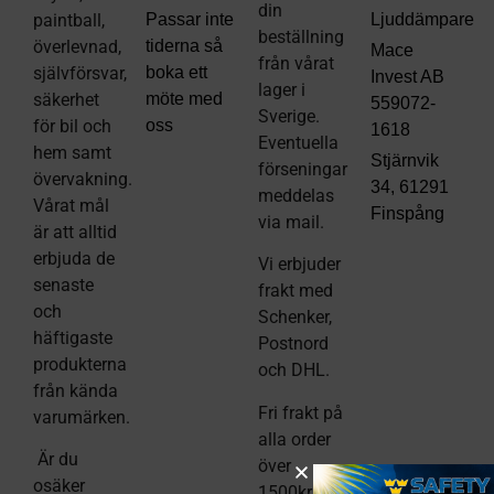
din
paintball,
Passar inte
Ljuddämpare
beställning
överlevnad,
tiderna så
Mace
från vårat
självförsvar,
boka ett
Invest AB
lager i
säkerhet
möte med
559072-
Sverige.
för bil och
oss
1618
Eventuella
hem samt
Stjärnvik
förseningar
övervakning.
34, 61291
meddelas
Vårat mål
Finspång
via mail
.
är att alltid
erbjuda de
Vi erbjuder
senaste
frakt med
och
Schenker,
häftigaste
Postnord
produkterna
och DHL.
från kända
Fri frakt på
varumärken.
alla order
Är du
över
osäker
1500kr