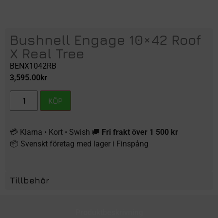
Bushnell Engage 10×42 Roof
X Real Tree
BENX1042RB
3,595.00
kr
KÖP
💳 Klarna • Kort • Swish 🚚
Fri frakt över 1 500 kr
📦 Svenskt företag med lager i Finspång
Tillbehör
Produktbeskrivning