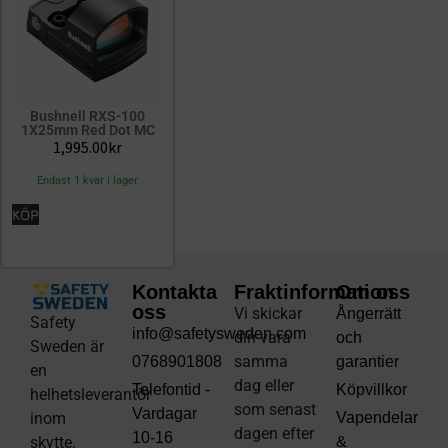
Bushnell RXS-100
1X25mm Red Dot MC
1,995.00
kr
Endast 1 kvar i lager
KÖP
Kontakta
Fraktinformation
Om oss
oss
Vi skickar
Ångerrätt
Safety
info@safetysweden.com
din vara
och
Sweden är
samma
0768901808
garantier
en
dag eller
Telefontid -
Köpvillkor
helhetsleverantör
som senast
Vardagar
inom
Vapendelar
dagen efter
10-16
skytte,
&