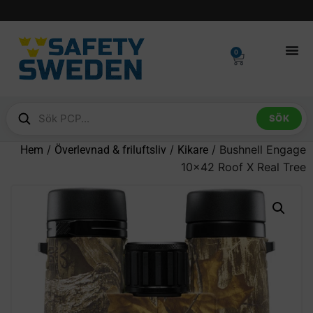
0
SÖK
/
/
/ Bushnell Engage
Hem
Överlevnad & friluftsliv
Kikare
10×42 Roof X Real Tree