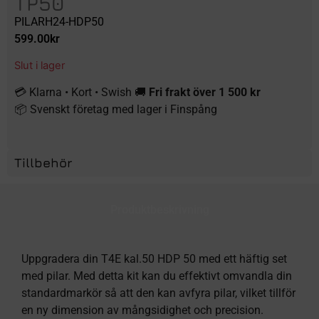
TP50
PILARH24-HDP50
599.00
kr
Slut i lager
💳 Klarna • Kort • Swish 🚚
Fri frakt över 1 500 kr
📦 Svenskt företag med lager i Finspång
Tillbehör
Produktbeskrivning
Uppgradera din T4E kal.50 HDP 50 med ett häftig set
med pilar. Med detta kit kan du effektivt omvandla din
standardmarkör så att den kan avfyra pilar, vilket tillför
en ny dimension av mångsidighet och precision.