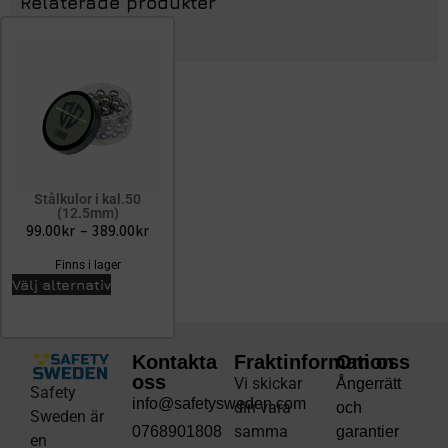
Relaterade produkter
Stålkulor i kal.50
(12.5mm)
99.00
kr
–
389.00
kr
Finns i lager
Välj alternativ
Kontakta
Fraktinformation
Om oss
oss
Vi skickar
Ångerrätt
Safety
info@safetysweden.com
din vara
och
Sweden är
samma
0768901808
garantier
en