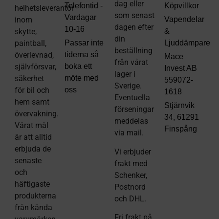
dag eller
Telefontid -
Köpvillkor
helhetsleverantör
som senast
Vardagar
inom
Vapendelar
dagen efter
10-16
skytte,
&
din
paintball,
Passar inte
Ljuddämpare
beställning
överlevnad,
tiderna så
Mace
från vårat
självförsvar,
boka ett
Invest AB
lager i
säkerhet
möte med
559072-
Sverige.
för bil och
oss
1618
Eventuella
hem samt
Stjärnvik
förseningar
övervakning.
34, 61291
meddelas
Vårat mål
Finspång
via mail
.
är att alltid
erbjuda de
Vi erbjuder
senaste
frakt med
och
Schenker,
häftigaste
Postnord
produkterna
och DHL.
från kända
Fri frakt på