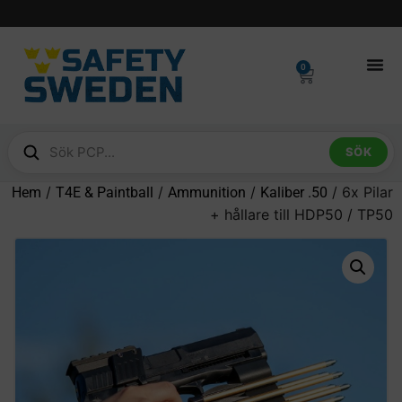
0
SÖK
/
/
/
/ 6x Pilar
Hem
T4E & Paintball
Ammunition
Kaliber .50
+ hållare till HDP50 / TP50