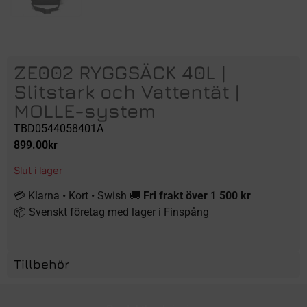
ZE002 RYGGSÄCK 40L |
Slitstark och Vattentät |
MOLLE-system
TBD0544058401A
899.00
kr
Slut i lager
💳 Klarna • Kort • Swish 🚚
Fri frakt över 1 500 kr
📦 Svenskt företag med lager i Finspång
Tillbehör