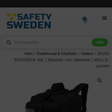
0
SÖK
/
/
/ ZE002
Hem
Överlevnad & friluftsliv
Väskor
RYGGSÄCK 40L | Slitstark och Vattentät | MOLLE-
system