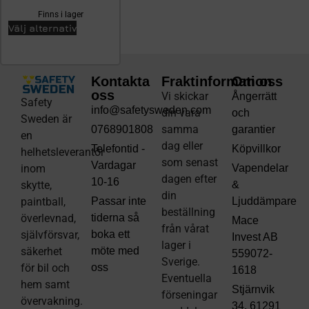
Finns i lager
Välj alternativ
Kontakta
Fraktinformation
Om oss
oss
Vi skickar
Ångerrätt
Safety
info@safetysweden.com
din vara
och
Sweden är
samma
0768901808
garantier
en
dag eller
Telefontid -
Köpvillkor
helhetsleverantör
som senast
Vardagar
inom
Vapendelar
dagen efter
10-16
skytte,
&
din
paintball,
Passar inte
Ljuddämpare
beställning
överlevnad,
tiderna så
Mace
från vårat
självförsvar,
boka ett
Invest AB
lager i
säkerhet
möte med
559072-
Sverige.
för bil och
oss
1618
Eventuella
hem samt
Stjärnvik
förseningar
övervakning.
34, 61291