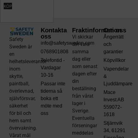
KÖP
Kontakta
Fraktinformation
Om oss
oss
Vi skickar
Ångerrätt
Safety
info@safetysweden.com
din vara
och
Sweden är
samma
0768901808
garantier
en
dag eller
Telefontid -
Köpvillkor
helhetsleverantör
som senast
Vardagar
inom
Vapendelar
dagen efter
10-16
skytte,
&
din
paintball,
Passar inte
Ljuddämpare
beställning
överlevnad,
tiderna så
Mace
från vårat
självförsvar,
boka ett
Invest AB
lager i
säkerhet
möte med
559072-
Sverige.
för bil och
oss
1618
Eventuella
hem samt
Stjärnvik
förseningar
övervakning.
34, 61291
meddelas
Vårat mål
Finspång