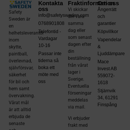
Kontakta
Fraktinformation
Om oss
oss
Vi skickar
Ångerrätt
Safety
info@safetysweden.com
din vara
och
Sweden är
samma
0768901808
garantier
en
dag eller
Telefontid -
Köpvillkor
helhetsleverantör
som senast
Vardagar
inom
Vapendelar
dagen efter
10-16
skytte,
&
din
paintball,
Passar inte
Ljuddämpare
beställning
överlevnad,
tiderna så
Mace
från vårat
självförsvar,
boka ett
Invest AB
lager i
säkerhet
möte med
559072-
Sverige.
för bil och
oss
1618
Eventuella
hem samt
Stjärnvik
förseningar
övervakning.
34, 61291
meddelas
Vårat mål
Finspång
via mail
.
är att alltid
erbjuda de
Vi erbjuder
senaste
frakt med