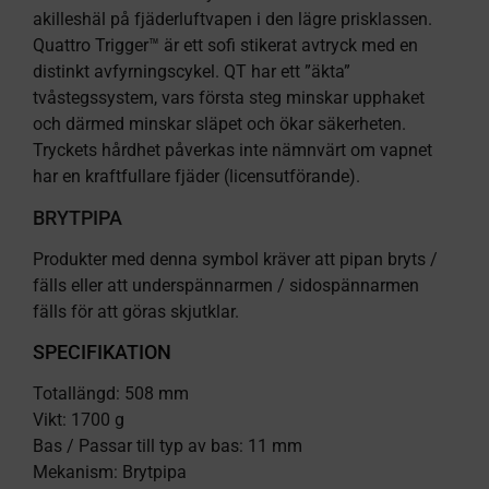
akilleshäl på fjäderluftvapen i den lägre prisklassen.
Quattro Trigger™ är ett sofi stikerat avtryck med en
distinkt avfyrningscykel. QT har ett ”äkta”
tvåstegssystem, vars första steg minskar upphaket
och därmed minskar släpet och ökar säkerheten.
Tryckets hårdhet påverkas inte nämnvärt om vapnet
har en kraftfullare fjäder (licensutförande).
BRYTPIPA
Produkter med denna symbol kräver att pipan bryts /
fälls eller att underspännarmen / sidospännarmen
fälls för att göras skjutklar.
SPECIFIKATION
Totallängd: 508 mm
Vikt: 1700 g
Bas / Passar till typ av bas: 11 mm
Mekanism: Brytpipa