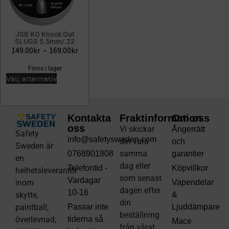
JSB KO Knock Out
SLUGS 5.5mm/.22
149.00
kr
–
169.00
kr
Finns i lager
Välj alternativ
Kontakta
Fraktinformation
Om oss
oss
Vi skickar
Ångerrätt
Safety
info@safetysweden.com
din vara
och
Sweden är
samma
0768901808
garantier
en
dag eller
Telefontid -
Köpvillkor
helhetsleverantör
som senast
Vardagar
inom
Vapendelar
dagen efter
10-16
skytte,
&
din
paintball,
Passar inte
Ljuddämpare
beställning
överlevnad,
tiderna så
Mace
från vårat