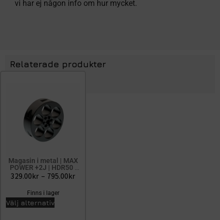
vi har ej någon info om hur mycket.
Relaterade produkter
Magasin i metal | MAX
POWER +2J | HDR50 |
TR50
329.00
kr
–
795.00
kr
Finns i lager
Välj alternativ