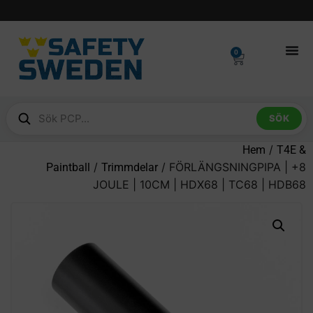
0
SÖK
/
Hem
T4E &
/
/ FÖRLÄNGSNINGPIPA | +8
Paintball
Trimmdelar
JOULE | 10CM | HDX68 | TC68 | HDB68