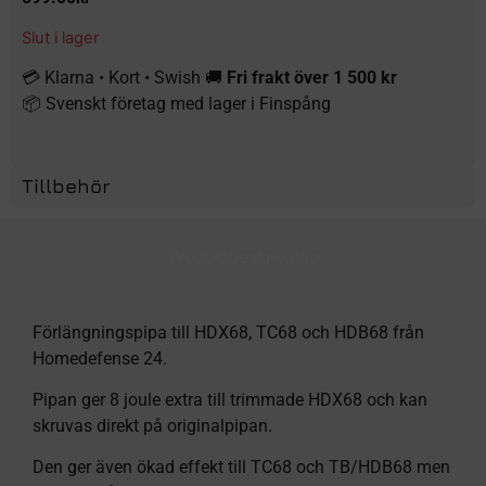
Slut i lager
💳 Klarna • Kort • Swish 🚚
Fri frakt över 1 500 kr
📦 Svenskt företag med lager i Finspång
Tillbehör
Produktbeskrivning
Förlängningspipa till HDX68, TC68 och HDB68 från
Homedefense 24.
Pipan ger 8 joule extra till trimmade HDX68 och kan
skruvas direkt på originalpipan.
Den ger även ökad effekt till TC68 och TB/HDB68 men