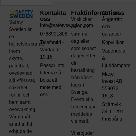
Kontakta
Fraktinformation
Om oss
oss
Vi skickar
Ångerrätt
Safety
info@safetysweden.com
din vara
och
Sweden är
samma
0768901808
garantier
en
dag eller
Telefontid -
Köpvillkor
helhetsleverantör
som senast
Vardagar
inom
Vapendelar
dagen efter
10-16
skytte,
&
din
paintball,
Passar inte
Ljuddämpare
beställning
överlevnad,
tiderna så
Mace
från vårat
självförsvar,
boka ett
Invest AB
lager i
säkerhet
möte med
559072-
Sverige.
för bil och
oss
1618
Eventuella
hem samt
Stjärnvik
förseningar
övervakning.
34, 61291
meddelas
Vårat mål
Finspång
via mail
.
är att alltid
erbjuda de
Vi erbjuder